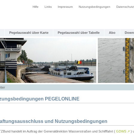
Hilfe
Links
Impressum
Nutzungsbedingungen
Datenschutz
Pegelauswahl über Karte
Pegelauswahl über Tabelle
Abo
Down
tter
zungsbedingungen PEGELONLINE
Haftungsausschluss und Nutzungsbedingungen
TZBund handelt im Auftrag der Generaldirektion Wasserstraßen und Schifffahrt (
GDWS
↗
) u