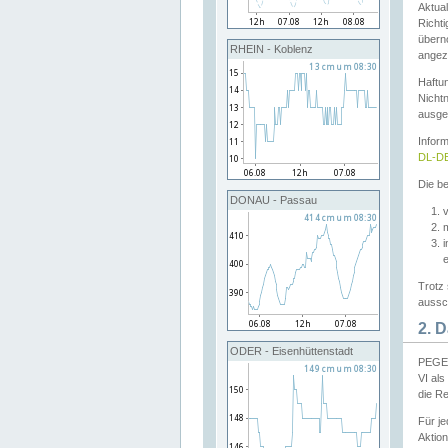
Aktual
Richti
übern
RHEIN - Koblenz
angeze
Haftu
Nichtn
ausge
Infor
DL-DE
Die be
DONAU - Passau
v
Trotz 
aussch
2. 
ODER - Eisenhüttenstadt
PEGEL
VI al
die R
Für j
Aktion