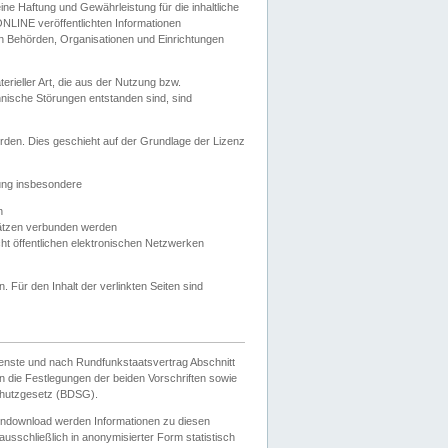
e Haftung und Gewährleistung für die inhaltliche
ELONLINE veröffentlichten Informationen
n Behörden, Organisationen und Einrichtungen
ieller Art, die aus der Nutzung bzw.
hnische Störungen entstanden sind, sind
rden. Dies geschieht auf der Grundlage der Lizenz
zung insbesondere
n
ätzen verbunden werden
ht öffentlichen elektronischen Netzwerken
n. Für den Inhalt der verlinkten Seiten sind
ienste und nach Rundfunkstaatsvertrag Abschnitt
 die Festlegungen der beiden Vorschriften sowie
hutzgesetz (BDSG).
endownload werden Informationen zu diesen
usschließlich in anonymisierter Form statistisch