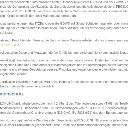
ität der veröffentlichten Informationen achten. Dennoch wird vom ITZBund und der GDWS kein
gkeit, die Genauigkeit, die Aktualität, die Zuverlässigkeit und die Vollständigkeit der in PEG
ommen. In PEGELONLINE werden zusätzlich Daten Dritter von nationalen und internationale
igt, für die ebenfalls der obige Haftungsausschluss gilt.
ngsansprüche gegen das ITZBund oder die GDWS auf Grund Schäden materieller oder immater
utzung der veröffentlichten Informationen, durch Missbrauch der Verbindung oder durch tec
schlossen.
mationen, Produkte oder Dienste, die Sie von dieser Website erhalten, dürfen übernommen we
->Zero-2.0
↗
reitgestellten Daten und Metadaten dürfen für die kommerzielle und nicht kommerzielle Nut
ervielfältigt, ausgedruckt, präsentiert, verändert, bearbeitet sowie an Dritte übermittelt werde
mit eigenen Daten und Daten Anderer zusammengeführt und zu selbständigen neuen Datens
in interne und externe Geschäftsprozesse, Produkte und Anwendungen in öffentlichen und nic
eingebunden werden
sorgfältiger inhaltlicher Kontrolle wird keine Haftung für die Inhalte externer Links übernomme
ließlich deren Betreiber verantwortlich.
Datenschutz
ONLINE stellt Inhalte bereit, die nach § 2, Abs. 2 des Telemediengesetzes (TMG) als Teled
s Mediendienste zu bezeichnen sind. Die Dienstleistungen von PEGELONLINE berücksichtigen
egeln der Datenschutz-Grundverordnung (DS-GVO, EU 2016 /679) und dem Bundesdatensc
eden Nutzerzugriff auf eine Web-Seite der Dienstleistung PEGELONLINE sowie für jeden Dat
en in einer Protokolldatei gespeichert. Diese Daten sind nicht personenbezogen und werden a