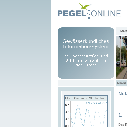
Start
Newsle
Nut
Elbe - Cuxhaven Steubenhöft
1. 
Das I