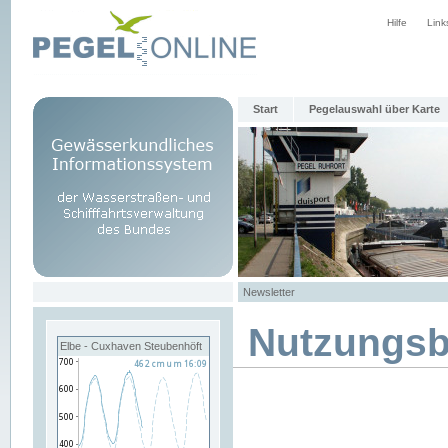
Hilfe
Link
Start
Pegelauswahl über Karte
Newsletter
Nutzungs
Elbe - Cuxhaven Steubenhöft