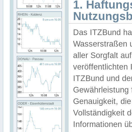
1. Haftun
Nutzungs
RHEIN - Koblenz
Das ITZBund han
Wasserstraßen u
aller Sorgfalt au
DONAU - Passau
veröffentlichte
ITZBund und de
Gewährleistung fü
Genauigkeit, die 
ODER - Eisenhüttenstadt
Vollständigkeit
Informationen 