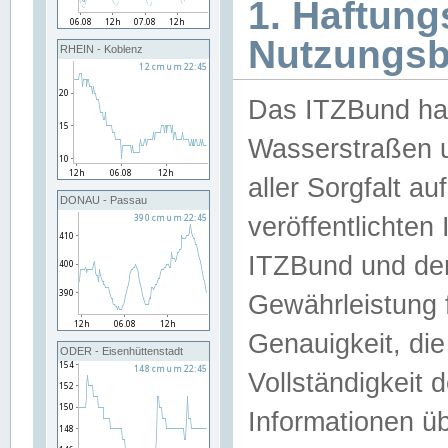
1. Haftun
Nutzungs
RHEIN - Koblenz
Das ITZBund han
Wasserstraßen u
aller Sorgfalt au
DONAU - Passau
veröffentlichte
ITZBund und de
Gewährleistung fü
Genauigkeit, die 
ODER - Eisenhüttenstadt
Vollständigkeit
Informationen 