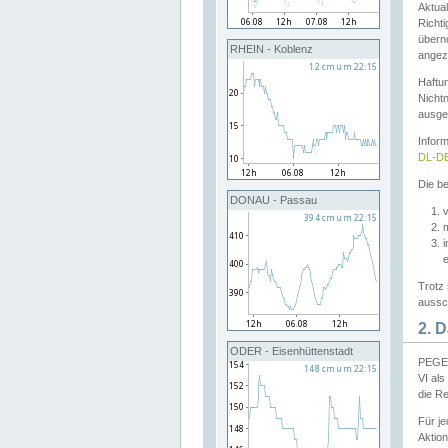
Aktual
Richti
übern
RHEIN - Koblenz
angeze
Haftu
Nichtn
ausge
Infor
DL-DE
Die be
DONAU - Passau
v
Trotz 
aussch
2. 
ODER - Eisenhüttenstadt
PEGEL
VI al
die R
Für j
Aktion