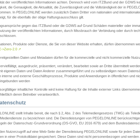
ität der veröffentlichten Informationen achten. Dennoch wird vom ITZBund und der GDWS kein
gkeit, die Genauigkeit, die Aktualität, die Zuverlässigkeit und die Vollständigkeit der in PEG
ommen. In PEGELONLINE werden zusätzlich Daten Dritter von nationalen und internationale
igt, für die ebenfalls der obige Haftungsausschluss gilt.
ngsansprüche gegen das ITZBund oder die GDWS auf Grund Schäden materieller oder immater
utzung der veröffentlichten Informationen, durch Missbrauch der Verbindung oder durch tec
schlossen.
mationen, Produkte oder Dienste, die Sie von dieser Website erhalten, dürfen übernommen we
->Zero-2.0
↗
reitgestellten Daten und Metadaten dürfen für die kommerzielle und nicht kommerzielle Nut
ervielfältigt, ausgedruckt, präsentiert, verändert, bearbeitet sowie an Dritte übermittelt werde
mit eigenen Daten und Daten Anderer zusammengeführt und zu selbständigen neuen Datens
in interne und externe Geschäftsprozesse, Produkte und Anwendungen in öffentlichen und nic
eingebunden werden
sorgfältiger inhaltlicher Kontrolle wird keine Haftung für die Inhalte externer Links übernomme
ließlich deren Betreiber verantwortlich.
Datenschutz
ONLINE stellt Inhalte bereit, die nach § 2, Abs. 2 des Telemediengesetzes (TMG) als Teled
s Mediendienste zu bezeichnen sind. Die Dienstleistungen von PEGELONLINE berücksichtigen
egeln der Datenschutz-Grundverordnung (DS-GVO, EU 2016 /679) und dem Bundesdatensc
eden Nutzerzugriff auf eine Web-Seite der Dienstleistung PEGELONLINE sowie für jeden Dat
en in einer Protokolldatei gespeichert. Diese Daten sind nicht personenbezogen und werden a