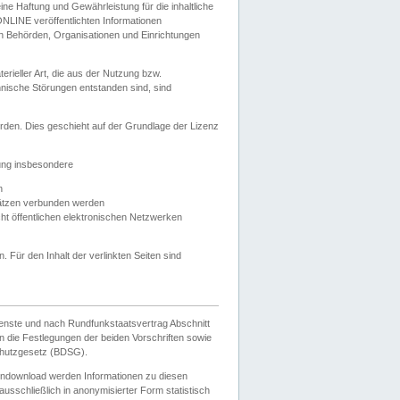
e Haftung und Gewährleistung für die inhaltliche
ELONLINE veröffentlichten Informationen
n Behörden, Organisationen und Einrichtungen
ieller Art, die aus der Nutzung bzw.
hnische Störungen entstanden sind, sind
rden. Dies geschieht auf der Grundlage der Lizenz
zung insbesondere
n
ätzen verbunden werden
ht öffentlichen elektronischen Netzwerken
n. Für den Inhalt der verlinkten Seiten sind
ienste und nach Rundfunkstaatsvertrag Abschnitt
 die Festlegungen der beiden Vorschriften sowie
hutzgesetz (BDSG).
endownload werden Informationen zu diesen
usschließlich in anonymisierter Form statistisch