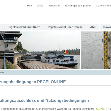
Hilfe
Links
Impressum
Nutzungsbedingungen
Datenschutz
Pegelauswahl über Karte
Pegelauswahl über Tabelle
Abo
Down
tter
zungsbedingungen PEGELONLINE
Haftungsausschluss und Nutzungsbedingungen
TZBund handelt im Auftrag der Generaldirektion Wasserstraßen und Schifffahrt (
GDWS
↗
) u