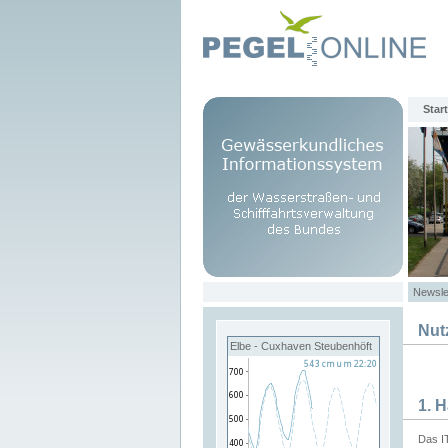
Start
Newsle
Nut
Elbe - Cuxhaven Steubenhöft
1. 
Das I