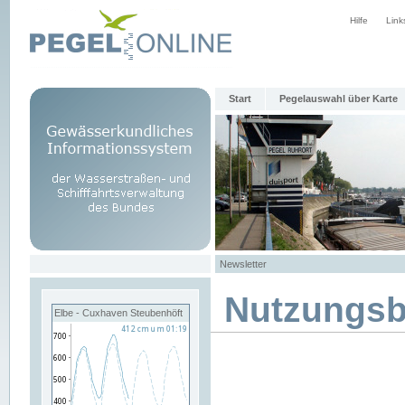
Hilfe
Link
Start
Pegelauswahl über Karte
Newsletter
Nutzungs
Elbe - Cuxhaven Steubenhöft