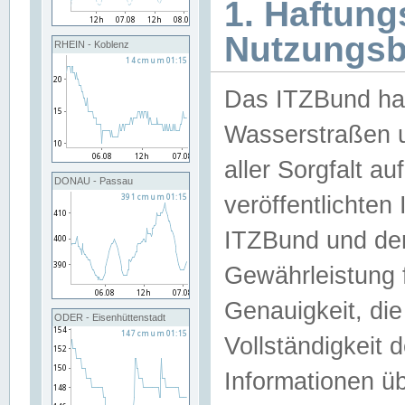
1. Haftun
Nutzungs
RHEIN - Koblenz
Das ITZBund han
Wasserstraßen u
aller Sorgfalt au
DONAU - Passau
veröffentlichte
ITZBund und de
Gewährleistung fü
Genauigkeit, die 
ODER - Eisenhüttenstadt
Vollständigkeit
Informationen 