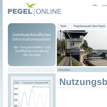
Hilfe
Link
Start
Pegelauswahl über Karte
Newsletter
Nutzungs
Elbe - Cuxhaven Steubenhöft