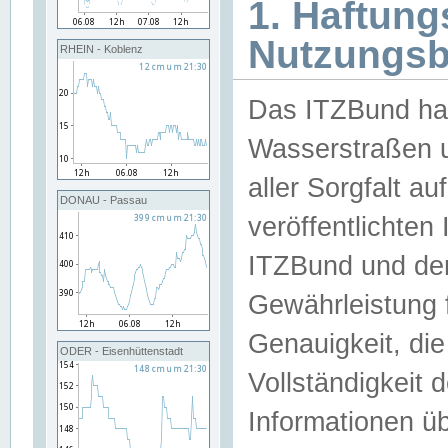
1. Haftun
Nutzungs
RHEIN - Koblenz
Das ITZBund han
Wasserstraßen u
aller Sorgfalt au
DONAU - Passau
veröffentlichte
ITZBund und de
Gewährleistung fü
Genauigkeit, die 
ODER - Eisenhüttenstadt
Vollständigkeit
Informationen 