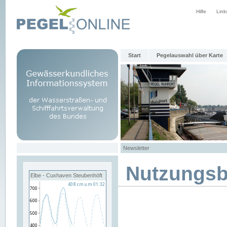
Hilfe
Link
Start
Pegelauswahl über Karte
Newsletter
Nutzungs
Elbe - Cuxhaven Steubenhöft