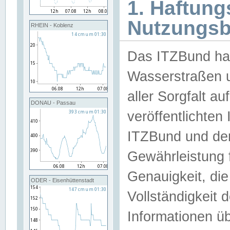
1. Haftun
Nutzungs
RHEIN - Koblenz
Das ITZBund han
Wasserstraßen u
aller Sorgfalt au
DONAU - Passau
veröffentlichte
ITZBund und de
Gewährleistung fü
Genauigkeit, die 
ODER - Eisenhüttenstadt
Vollständigkeit
Informationen 