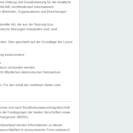
e Haftung und Gewährleistung für die inhaltliche
ELONLINE veröffentlichten Informationen
n Behörden, Organisationen und Einrichtungen
ieller Art, die aus der Nutzung bzw.
hnische Störungen entstanden sind, sind
rden. Dies geschieht auf der Grundlage der Lizenz
zung insbesondere
n
ätzen verbunden werden
ht öffentlichen elektronischen Netzwerken
n. Für den Inhalt der verlinkten Seiten sind
ienste und nach Rundfunkstaatsvertrag Abschnitt
 die Festlegungen der beiden Vorschriften sowie
hutzgesetz (BDSG).
endownload werden Informationen zu diesen
usschließlich in anonymisierter Form statistisch