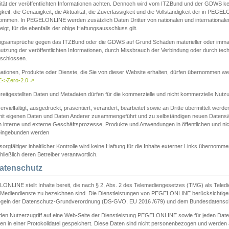
ität der veröffentlichten Informationen achten. Dennoch wird vom ITZBund und der GDWS kein
gkeit, die Genauigkeit, die Aktualität, die Zuverlässigkeit und die Vollständigkeit der in PEG
ommen. In PEGELONLINE werden zusätzlich Daten Dritter von nationalen und internationale
igt, für die ebenfalls der obige Haftungsausschluss gilt.
ngsansprüche gegen das ITZBund oder die GDWS auf Grund Schäden materieller oder immater
utzung der veröffentlichten Informationen, durch Missbrauch der Verbindung oder durch tec
schlossen.
mationen, Produkte oder Dienste, die Sie von dieser Website erhalten, dürfen übernommen we
->Zero-2.0
↗
reitgestellten Daten und Metadaten dürfen für die kommerzielle und nicht kommerzielle Nut
ervielfältigt, ausgedruckt, präsentiert, verändert, bearbeitet sowie an Dritte übermittelt werde
mit eigenen Daten und Daten Anderer zusammengeführt und zu selbständigen neuen Datens
in interne und externe Geschäftsprozesse, Produkte und Anwendungen in öffentlichen und nic
eingebunden werden
sorgfältiger inhaltlicher Kontrolle wird keine Haftung für die Inhalte externer Links übernomme
ließlich deren Betreiber verantwortlich.
Datenschutz
ONLINE stellt Inhalte bereit, die nach § 2, Abs. 2 des Telemediengesetzes (TMG) als Teled
s Mediendienste zu bezeichnen sind. Die Dienstleistungen von PEGELONLINE berücksichtigen
egeln der Datenschutz-Grundverordnung (DS-GVO, EU 2016 /679) und dem Bundesdatensc
eden Nutzerzugriff auf eine Web-Seite der Dienstleistung PEGELONLINE sowie für jeden Dat
en in einer Protokolldatei gespeichert. Diese Daten sind nicht personenbezogen und werden a