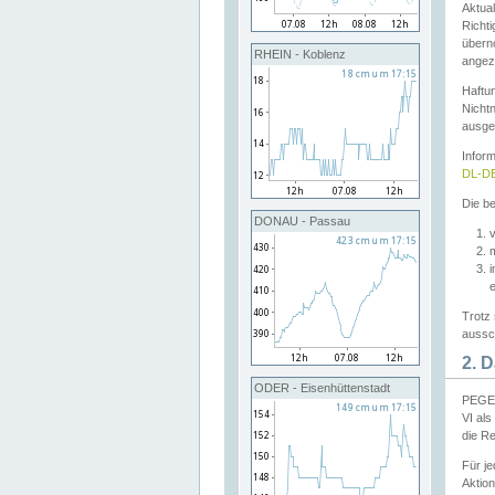
Aktual
Richti
übern
RHEIN - Koblenz
angeze
Haftu
Nichtn
ausge
Infor
DL-DE
Die be
DONAU - Passau
v
Trotz 
aussch
2. 
ODER - Eisenhüttenstadt
PEGEL
VI al
die R
Für j
Aktion