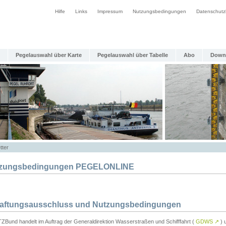
Hilfe
Links
Impressum
Nutzungsbedingungen
Datenschutz
Pegelauswahl über Karte
Pegelauswahl über Tabelle
Abo
Down
tter
zungsbedingungen PEGELONLINE
Haftungsausschluss und Nutzungsbedingungen
TZBund handelt im Auftrag der Generaldirektion Wasserstraßen und Schifffahrt (
GDWS
↗
) u