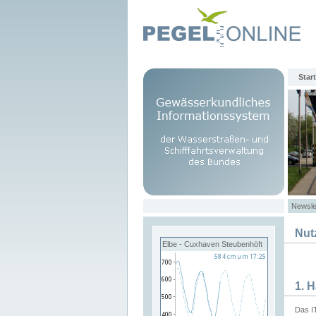
Start
Newsle
Nut
Elbe - Cuxhaven Steubenhöft
1. 
Das I