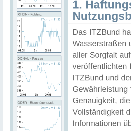
1. Haftun
Nutzungs
RHEIN - Koblenz
Das ITZBund han
Wasserstraßen u
aller Sorgfalt au
DONAU - Passau
veröffentlichte
ITZBund und de
Gewährleistung fü
Genauigkeit, die 
ODER - Eisenhüttenstadt
Vollständigkeit
Informationen 