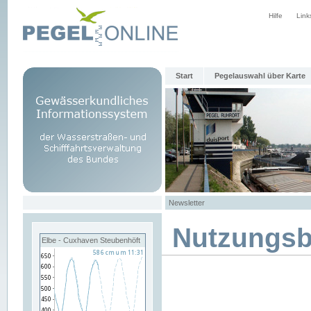
Hilfe
Link
Start
Pegelauswahl über Karte
Newsletter
Nutzungs
Elbe - Cuxhaven Steubenhöft