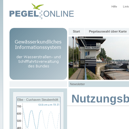
Hilfe
Link
Start
Pegelauswahl über Karte
Newsletter
Nutzungs
Elbe - Cuxhaven Steubenhöft