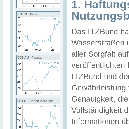
1. Haftun
Nutzungs
RHEIN - Koblenz
Das ITZBund han
Wasserstraßen u
aller Sorgfalt au
DONAU - Passau
veröffentlichte
ITZBund und de
Gewährleistung fü
Genauigkeit, die 
ODER - Eisenhüttenstadt
Vollständigkeit
Informationen 