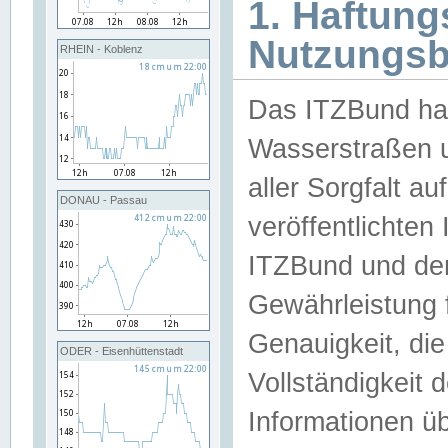
1. Haftun
Nutzungs
RHEIN - Koblenz
Das ITZBund han
Wasserstraßen u
aller Sorgfalt au
DONAU - Passau
veröffentlichte
ITZBund und de
Gewährleistung fü
Genauigkeit, die 
ODER - Eisenhüttenstadt
Vollständigkeit
Informationen 