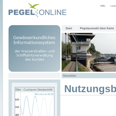
Hilfe
Link
Start
Pegelauswahl über Karte
Newsletter
Nutzungs
Elbe - Cuxhaven Steubenhöft