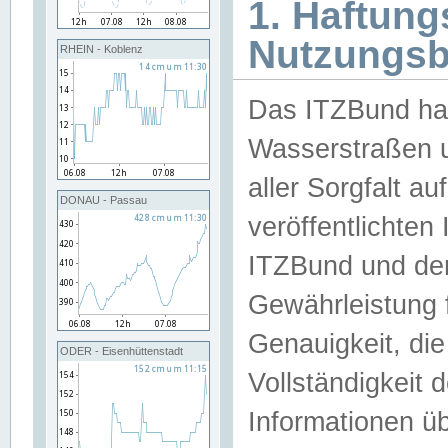
1. Haftun
Nutzungs
RHEIN - Koblenz
Das ITZBund han
Wasserstraßen u
aller Sorgfalt au
DONAU - Passau
veröffentlichte
ITZBund und de
Gewährleistung fü
Genauigkeit, die 
ODER - Eisenhüttenstadt
Vollständigkeit
Informationen 