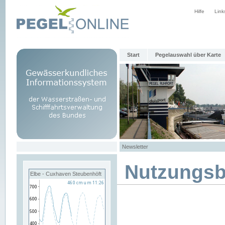
Hilfe
Link
Start
Pegelauswahl über Karte
Newsletter
Nutzungs
Elbe - Cuxhaven Steubenhöft