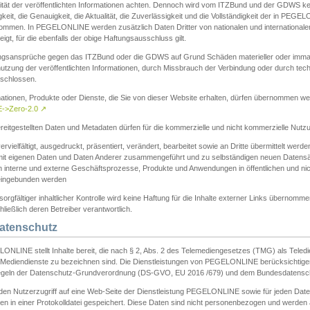
ität der veröffentlichten Informationen achten. Dennoch wird vom ITZBund und der GDWS kein
gkeit, die Genauigkeit, die Aktualität, die Zuverlässigkeit und die Vollständigkeit der in PEG
ommen. In PEGELONLINE werden zusätzlich Daten Dritter von nationalen und internationale
igt, für die ebenfalls der obige Haftungsausschluss gilt.
ngsansprüche gegen das ITZBund oder die GDWS auf Grund Schäden materieller oder immater
utzung der veröffentlichten Informationen, durch Missbrauch der Verbindung oder durch tec
schlossen.
mationen, Produkte oder Dienste, die Sie von dieser Website erhalten, dürfen übernommen we
->Zero-2.0
↗
reitgestellten Daten und Metadaten dürfen für die kommerzielle und nicht kommerzielle Nut
ervielfältigt, ausgedruckt, präsentiert, verändert, bearbeitet sowie an Dritte übermittelt werde
mit eigenen Daten und Daten Anderer zusammengeführt und zu selbständigen neuen Datens
in interne und externe Geschäftsprozesse, Produkte und Anwendungen in öffentlichen und nic
eingebunden werden
sorgfältiger inhaltlicher Kontrolle wird keine Haftung für die Inhalte externer Links übernomme
ließlich deren Betreiber verantwortlich.
Datenschutz
ONLINE stellt Inhalte bereit, die nach § 2, Abs. 2 des Telemediengesetzes (TMG) als Teled
s Mediendienste zu bezeichnen sind. Die Dienstleistungen von PEGELONLINE berücksichtigen
egeln der Datenschutz-Grundverordnung (DS-GVO, EU 2016 /679) und dem Bundesdatensc
eden Nutzerzugriff auf eine Web-Seite der Dienstleistung PEGELONLINE sowie für jeden Dat
en in einer Protokolldatei gespeichert. Diese Daten sind nicht personenbezogen und werden a