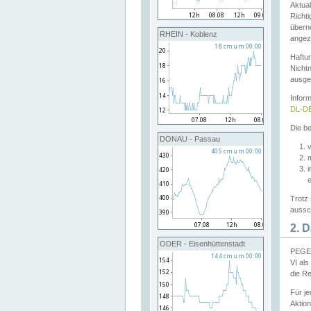
Aktual
Richti
übern
RHEIN - Koblenz
angeze
Haftu
Nichtn
ausge
Infor
DL-DE
Die be
DONAU - Passau
v
Trotz 
aussch
2. 
ODER - Eisenhüttenstadt
PEGEL
VI al
die R
Für j
Aktion