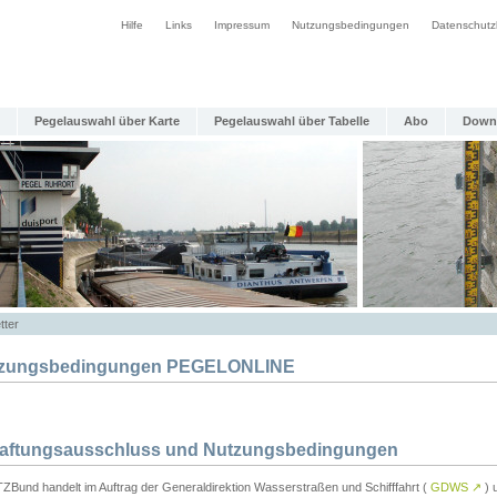
Hilfe
Links
Impressum
Nutzungsbedingungen
Datenschutz
Pegelauswahl über Karte
Pegelauswahl über Tabelle
Abo
Down
tter
zungsbedingungen PEGELONLINE
Haftungsausschluss und Nutzungsbedingungen
TZBund handelt im Auftrag der Generaldirektion Wasserstraßen und Schifffahrt (
GDWS
↗
) u