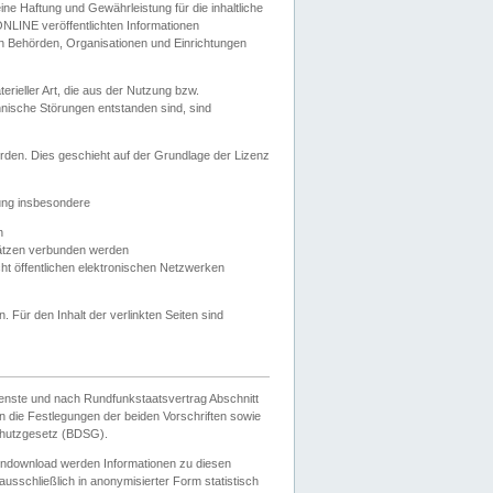
e Haftung und Gewährleistung für die inhaltliche
ELONLINE veröffentlichten Informationen
n Behörden, Organisationen und Einrichtungen
ieller Art, die aus der Nutzung bzw.
hnische Störungen entstanden sind, sind
rden. Dies geschieht auf der Grundlage der Lizenz
zung insbesondere
n
ätzen verbunden werden
ht öffentlichen elektronischen Netzwerken
n. Für den Inhalt der verlinkten Seiten sind
ienste und nach Rundfunkstaatsvertrag Abschnitt
 die Festlegungen der beiden Vorschriften sowie
hutzgesetz (BDSG).
endownload werden Informationen zu diesen
usschließlich in anonymisierter Form statistisch