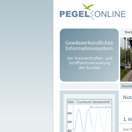
Start
Newsle
Nut
Elbe - Cuxhaven Steubenhöft
1. 
Das I