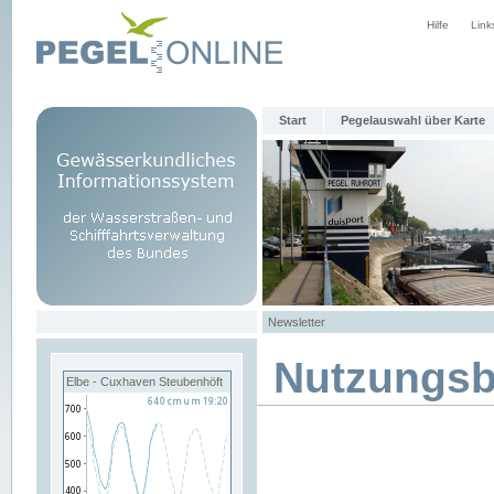
Hilfe
Link
Start
Pegelauswahl über Karte
Newsletter
Nutzungs
Elbe - Cuxhaven Steubenhöft