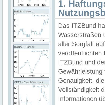
1. Haftun
Nutzungs
RHEIN - Koblenz
Das ITZBund han
Wasserstraßen u
aller Sorgfalt au
DONAU - Passau
veröffentlichte
ITZBund und de
Gewährleistung fü
Genauigkeit, die 
ODER - Eisenhüttenstadt
Vollständigkeit
Informationen 