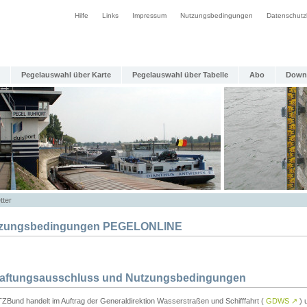
Hilfe
Links
Impressum
Nutzungsbedingungen
Datenschutz
Pegelauswahl über Karte
Pegelauswahl über Tabelle
Abo
Down
tter
zungsbedingungen PEGELONLINE
Haftungsausschluss und Nutzungsbedingungen
TZBund handelt im Auftrag der Generaldirektion Wasserstraßen und Schifffahrt (
GDWS
↗
) u