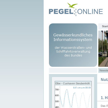
Start
Newsle
Nut
Elbe - Cuxhaven Steubenhöft
1. 
Das I