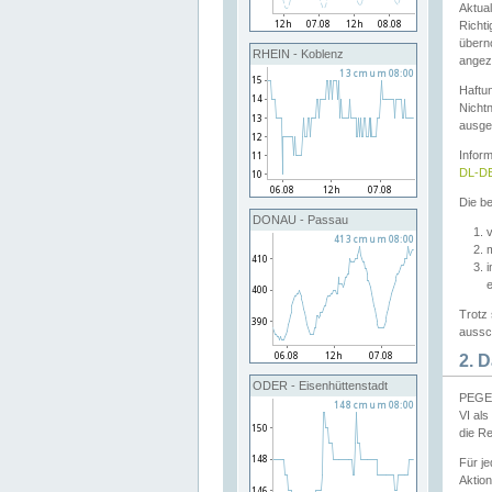
Aktual
Richti
übern
RHEIN - Koblenz
angeze
Haftu
Nichtn
ausge
Infor
DL-DE
Die be
DONAU - Passau
v
Trotz 
aussch
2. 
ODER - Eisenhüttenstadt
PEGEL
VI al
die R
Für j
Aktion