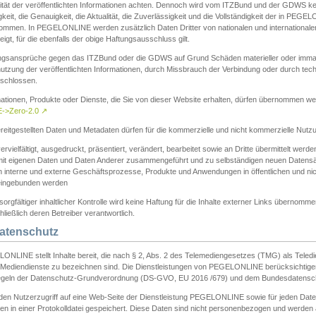
ität der veröffentlichten Informationen achten. Dennoch wird vom ITZBund und der GDWS kein
gkeit, die Genauigkeit, die Aktualität, die Zuverlässigkeit und die Vollständigkeit der in PEG
ommen. In PEGELONLINE werden zusätzlich Daten Dritter von nationalen und internationale
igt, für die ebenfalls der obige Haftungsausschluss gilt.
ngsansprüche gegen das ITZBund oder die GDWS auf Grund Schäden materieller oder immater
utzung der veröffentlichten Informationen, durch Missbrauch der Verbindung oder durch tec
schlossen.
mationen, Produkte oder Dienste, die Sie von dieser Website erhalten, dürfen übernommen we
->Zero-2.0
↗
reitgestellten Daten und Metadaten dürfen für die kommerzielle und nicht kommerzielle Nut
ervielfältigt, ausgedruckt, präsentiert, verändert, bearbeitet sowie an Dritte übermittelt werde
mit eigenen Daten und Daten Anderer zusammengeführt und zu selbständigen neuen Datens
in interne und externe Geschäftsprozesse, Produkte und Anwendungen in öffentlichen und nic
eingebunden werden
sorgfältiger inhaltlicher Kontrolle wird keine Haftung für die Inhalte externer Links übernomme
ließlich deren Betreiber verantwortlich.
Datenschutz
ONLINE stellt Inhalte bereit, die nach § 2, Abs. 2 des Telemediengesetzes (TMG) als Teled
s Mediendienste zu bezeichnen sind. Die Dienstleistungen von PEGELONLINE berücksichtigen
egeln der Datenschutz-Grundverordnung (DS-GVO, EU 2016 /679) und dem Bundesdatensc
eden Nutzerzugriff auf eine Web-Seite der Dienstleistung PEGELONLINE sowie für jeden Dat
en in einer Protokolldatei gespeichert. Diese Daten sind nicht personenbezogen und werden a