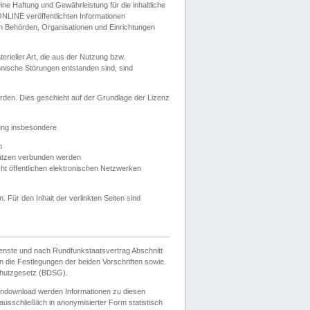
e Haftung und Gewährleistung für die inhaltliche
ELONLINE veröffentlichten Informationen
n Behörden, Organisationen und Einrichtungen
ieller Art, die aus der Nutzung bzw.
hnische Störungen entstanden sind, sind
rden. Dies geschieht auf der Grundlage der Lizenz
zung insbesondere
n
ätzen verbunden werden
ht öffentlichen elektronischen Netzwerken
n. Für den Inhalt der verlinkten Seiten sind
ienste und nach Rundfunkstaatsvertrag Abschnitt
 die Festlegungen der beiden Vorschriften sowie
hutzgesetz (BDSG).
endownload werden Informationen zu diesen
usschließlich in anonymisierter Form statistisch