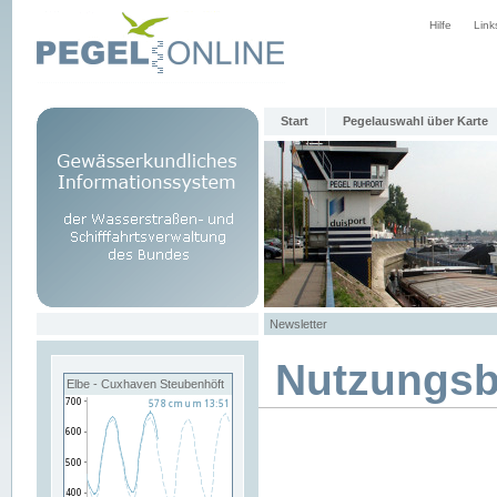
Hilfe
Link
Start
Pegelauswahl über Karte
Newsletter
Nutzungs
Elbe - Cuxhaven Steubenhöft