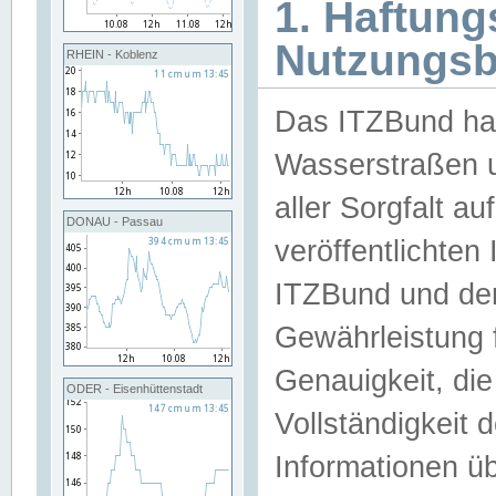
1. Haftun
Nutzungs
RHEIN - Koblenz
Das ITZBund han
Wasserstraßen u
aller Sorgfalt au
DONAU - Passau
veröffentlichte
ITZBund und de
Gewährleistung fü
Genauigkeit, die 
ODER - Eisenhüttenstadt
Vollständigkeit
Informationen 