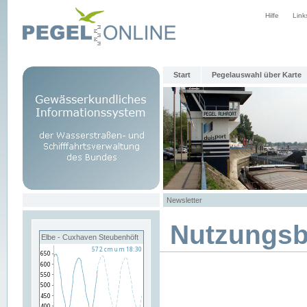
Hilfe
Link
Start
Pegelauswahl über Karte
Newsletter
Nutzungs
Elbe - Cuxhaven Steubenhöft