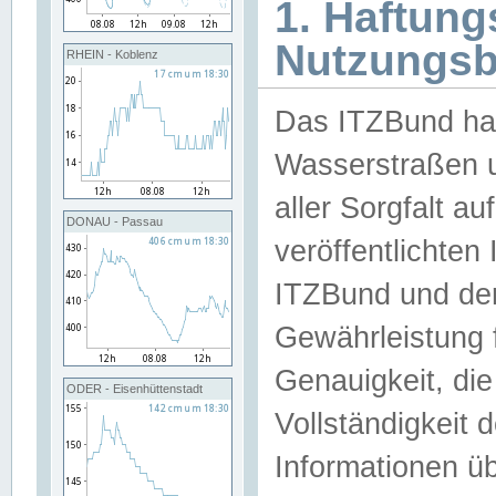
1. Haftun
Nutzungs
RHEIN - Koblenz
Das ITZBund han
Wasserstraßen u
aller Sorgfalt au
DONAU - Passau
veröffentlichte
ITZBund und de
Gewährleistung fü
Genauigkeit, die 
ODER - Eisenhüttenstadt
Vollständigkeit
Informationen 