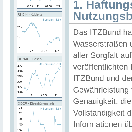
1. Haftun
Nutzungs
RHEIN - Koblenz
Das ITZBund han
Wasserstraßen u
aller Sorgfalt au
DONAU - Passau
veröffentlichte
ITZBund und de
Gewährleistung fü
Genauigkeit, die 
ODER - Eisenhüttenstadt
Vollständigkeit
Informationen 