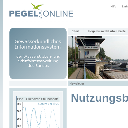
Hilfe
Link
Start
Pegelauswahl über Karte
Newsletter
Nutzungs
Elbe - Cuxhaven Steubenhöft