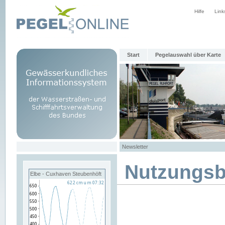
Hilfe
Link
Start
Pegelauswahl über Karte
Newsletter
Nutzungs
Elbe - Cuxhaven Steubenhöft