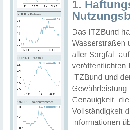
1. Haftun
Nutzungs
RHEIN - Koblenz
Das ITZBund han
Wasserstraßen u
aller Sorgfalt au
DONAU - Passau
veröffentlichte
ITZBund und de
Gewährleistung fü
Genauigkeit, die 
ODER - Eisenhüttenstadt
Vollständigkeit
Informationen 