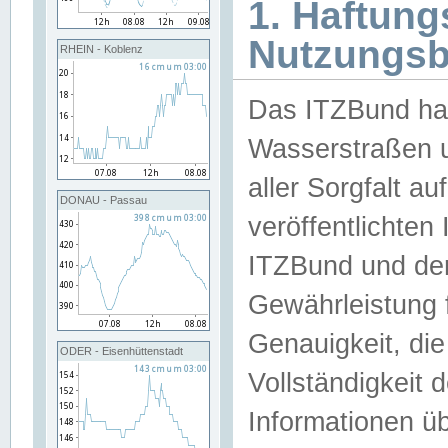
1. Haftun
Nutzungs
RHEIN - Koblenz
Das ITZBund han
Wasserstraßen u
aller Sorgfalt au
DONAU - Passau
veröffentlichte
ITZBund und de
Gewährleistung fü
Genauigkeit, die 
ODER - Eisenhüttenstadt
Vollständigkeit
Informationen 