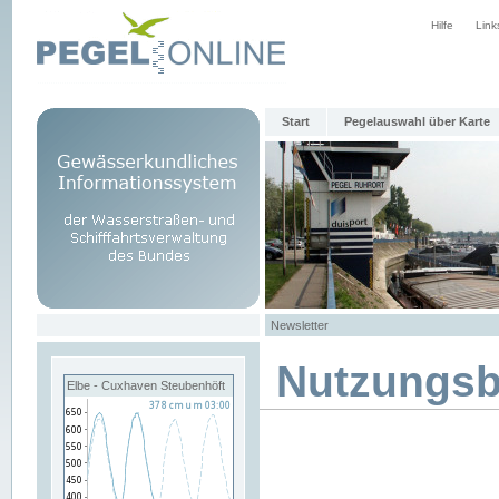
Hilfe
Link
Start
Pegelauswahl über Karte
Newsletter
Nutzungs
Elbe - Cuxhaven Steubenhöft