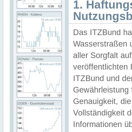
1. Haftun
Nutzungs
RHEIN - Koblenz
Das ITZBund han
Wasserstraßen u
aller Sorgfalt au
DONAU - Passau
veröffentlichte
ITZBund und de
Gewährleistung fü
Genauigkeit, die 
ODER - Eisenhüttenstadt
Vollständigkeit
Informationen 