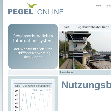
Hilfe
Link
Start
Pegelauswahl über Karte
Newsletter
Nutzungs
Elbe - Cuxhaven Steubenhöft