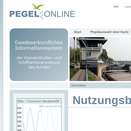
Hilfe
Link
Start
Pegelauswahl über Karte
Newsletter
Nutzungs
Elbe - Cuxhaven Steubenhöft