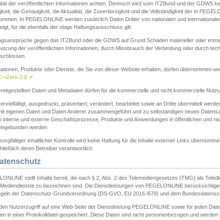
ität der veröffentlichten Informationen achten. Dennoch wird vom ITZBund und der GDWS kein
gkeit, die Genauigkeit, die Aktualität, die Zuverlässigkeit und die Vollständigkeit der in PEG
ommen. In PEGELONLINE werden zusätzlich Daten Dritter von nationalen und internationale
igt, für die ebenfalls der obige Haftungsausschluss gilt.
ngsansprüche gegen das ITZBund oder die GDWS auf Grund Schäden materieller oder immater
utzung der veröffentlichten Informationen, durch Missbrauch der Verbindung oder durch tec
schlossen.
mationen, Produkte oder Dienste, die Sie von dieser Website erhalten, dürfen übernommen we
->Zero-2.0
↗
reitgestellten Daten und Metadaten dürfen für die kommerzielle und nicht kommerzielle Nut
ervielfältigt, ausgedruckt, präsentiert, verändert, bearbeitet sowie an Dritte übermittelt werde
mit eigenen Daten und Daten Anderer zusammengeführt und zu selbständigen neuen Datens
in interne und externe Geschäftsprozesse, Produkte und Anwendungen in öffentlichen und nic
eingebunden werden
sorgfältiger inhaltlicher Kontrolle wird keine Haftung für die Inhalte externer Links übernomme
ließlich deren Betreiber verantwortlich.
Datenschutz
ONLINE stellt Inhalte bereit, die nach § 2, Abs. 2 des Telemediengesetzes (TMG) als Teled
s Mediendienste zu bezeichnen sind. Die Dienstleistungen von PEGELONLINE berücksichtigen
egeln der Datenschutz-Grundverordnung (DS-GVO, EU 2016 /679) und dem Bundesdatensc
eden Nutzerzugriff auf eine Web-Seite der Dienstleistung PEGELONLINE sowie für jeden Dat
en in einer Protokolldatei gespeichert. Diese Daten sind nicht personenbezogen und werden a