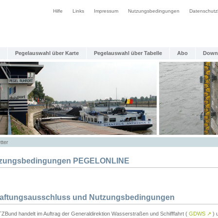
Hilfe
Links
Impressum
Nutzungsbedingungen
Datenschutz
Pegelauswahl über Karte
Pegelauswahl über Tabelle
Abo
Down
tter
zungsbedingungen PEGELONLINE
Haftungsausschluss und Nutzungsbedingungen
TZBund handelt im Auftrag der Generaldirektion Wasserstraßen und Schifffahrt (
GDWS
↗
) u