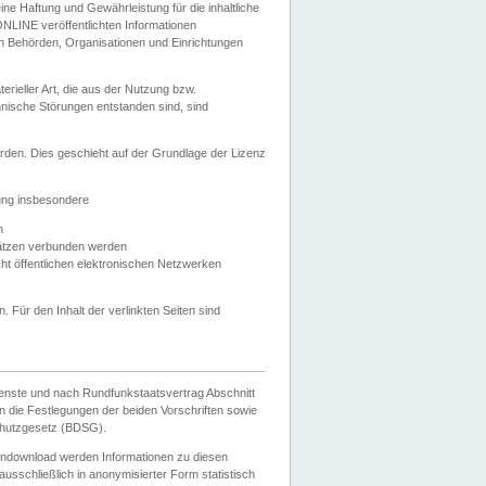
e Haftung und Gewährleistung für die inhaltliche
ELONLINE veröffentlichten Informationen
n Behörden, Organisationen und Einrichtungen
ieller Art, die aus der Nutzung bzw.
hnische Störungen entstanden sind, sind
rden. Dies geschieht auf der Grundlage der Lizenz
zung insbesondere
n
ätzen verbunden werden
ht öffentlichen elektronischen Netzwerken
n. Für den Inhalt der verlinkten Seiten sind
ienste und nach Rundfunkstaatsvertrag Abschnitt
 die Festlegungen der beiden Vorschriften sowie
hutzgesetz (BDSG).
endownload werden Informationen zu diesen
usschließlich in anonymisierter Form statistisch