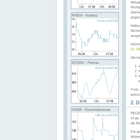
Aktual
Richti
übern
RHEIN - Koblenz
angeze
Haftu
Nichtn
ausge
Infor
DL-DE
Die be
DONAU - Passau
v
Trotz 
aussch
2. 
ODER - Eisenhüttenstadt
PEGEL
VI al
die R
Für j
Aktion