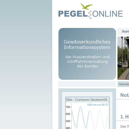
Start
Newsle
Nut
Elbe - Cuxhaven Steubenhöft
1. 
Das I