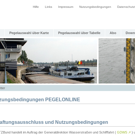
Hilfe
Links
Impressum
Nutzungsbedingungen
Datenschutz
Pegelauswahl über Karte
Pegelauswahl über Tabelle
Abo
Down
tter
zungsbedingungen PEGELONLINE
Haftungsausschluss und Nutzungsbedingungen
TZBund handelt im Auftrag der Generaldirektion Wasserstraßen und Schifffahrt (
GDWS
↗
) u