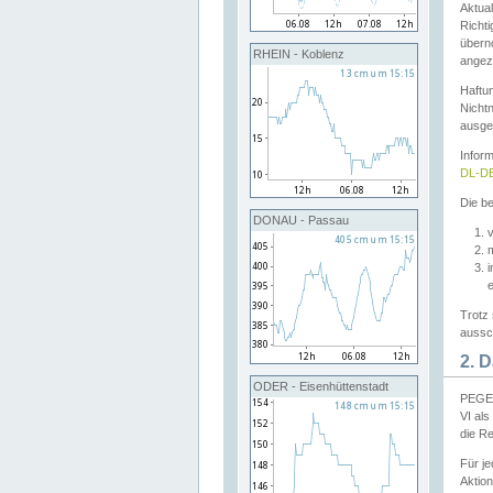
Aktual
Richti
übern
RHEIN - Koblenz
angeze
Haftu
Nichtn
ausge
Infor
DL-DE
Die be
DONAU - Passau
v
Trotz 
aussch
2. 
ODER - Eisenhüttenstadt
PEGEL
VI al
die R
Für j
Aktion