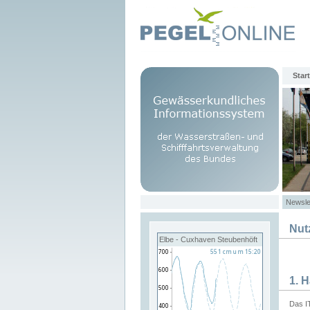
Start
Newsle
Nut
Elbe - Cuxhaven Steubenhöft
1. 
Das I