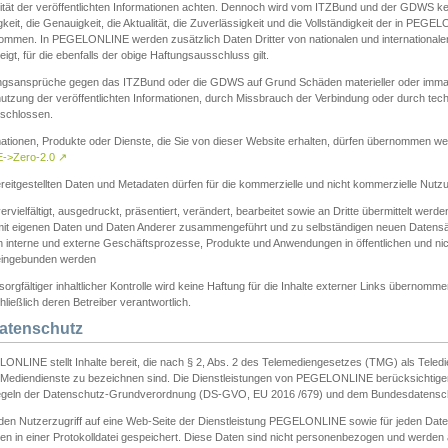
ität der veröffentlichten Informationen achten. Dennoch wird vom ITZBund und der GDWS kein
gkeit, die Genauigkeit, die Aktualität, die Zuverlässigkeit und die Vollständigkeit der in PEG
ommen. In PEGELONLINE werden zusätzlich Daten Dritter von nationalen und internationale
igt, für die ebenfalls der obige Haftungsausschluss gilt.
ngsansprüche gegen das ITZBund oder die GDWS auf Grund Schäden materieller oder immater
utzung der veröffentlichten Informationen, durch Missbrauch der Verbindung oder durch tec
schlossen.
mationen, Produkte oder Dienste, die Sie von dieser Website erhalten, dürfen übernommen we
->Zero-2.0
↗
reitgestellten Daten und Metadaten dürfen für die kommerzielle und nicht kommerzielle Nut
ervielfältigt, ausgedruckt, präsentiert, verändert, bearbeitet sowie an Dritte übermittelt werde
mit eigenen Daten und Daten Anderer zusammengeführt und zu selbständigen neuen Datens
in interne und externe Geschäftsprozesse, Produkte und Anwendungen in öffentlichen und nic
eingebunden werden
sorgfältiger inhaltlicher Kontrolle wird keine Haftung für die Inhalte externer Links übernomme
ließlich deren Betreiber verantwortlich.
Datenschutz
ONLINE stellt Inhalte bereit, die nach § 2, Abs. 2 des Telemediengesetzes (TMG) als Teled
s Mediendienste zu bezeichnen sind. Die Dienstleistungen von PEGELONLINE berücksichtigen
egeln der Datenschutz-Grundverordnung (DS-GVO, EU 2016 /679) und dem Bundesdatensc
eden Nutzerzugriff auf eine Web-Seite der Dienstleistung PEGELONLINE sowie für jeden Dat
en in einer Protokolldatei gespeichert. Diese Daten sind nicht personenbezogen und werden a