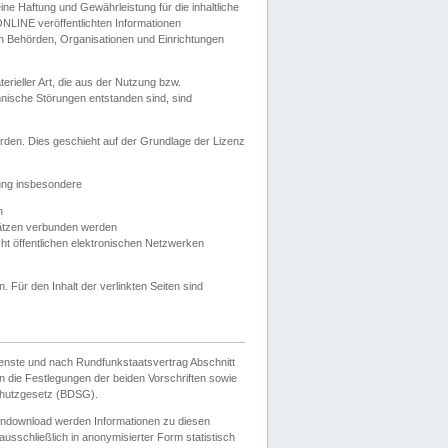
e Haftung und Gewährleistung für die inhaltliche
ELONLINE veröffentlichten Informationen
n Behörden, Organisationen und Einrichtungen
ieller Art, die aus der Nutzung bzw.
hnische Störungen entstanden sind, sind
rden. Dies geschieht auf der Grundlage der Lizenz
zung insbesondere
n
ätzen verbunden werden
ht öffentlichen elektronischen Netzwerken
n. Für den Inhalt der verlinkten Seiten sind
ienste und nach Rundfunkstaatsvertrag Abschnitt
 die Festlegungen der beiden Vorschriften sowie
hutzgesetz (BDSG).
endownload werden Informationen zu diesen
usschließlich in anonymisierter Form statistisch