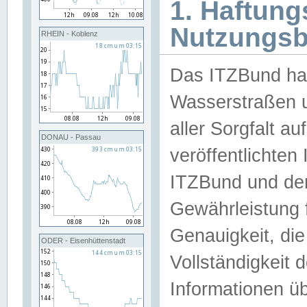
1. Haftun
Nutzungs
RHEIN - Koblenz
Das ITZBund han
Wasserstraßen u
aller Sorgfalt au
DONAU - Passau
veröffentlichte
ITZBund und de
Gewährleistung fü
Genauigkeit, die 
ODER - Eisenhüttenstadt
Vollständigkeit
Informationen 