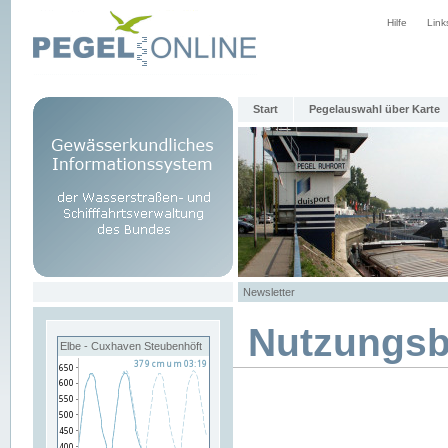
Hilfe
Link
Start
Pegelauswahl über Karte
Newsletter
Nutzungs
Elbe - Cuxhaven Steubenhöft