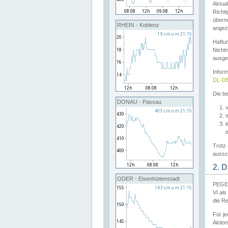
Aktual
Richti
übern
RHEIN - Koblenz
angeze
Haftu
Nichtn
ausge
Infor
DL-DE
Die be
DONAU - Passau
v
Trotz 
aussch
2. 
ODER - Eisenhüttenstadt
PEGEL
VI al
die R
Für j
Aktion