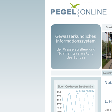
Start
Newsle
Nut
Elbe - Cuxhaven Steubenhöft
1. 
Das I