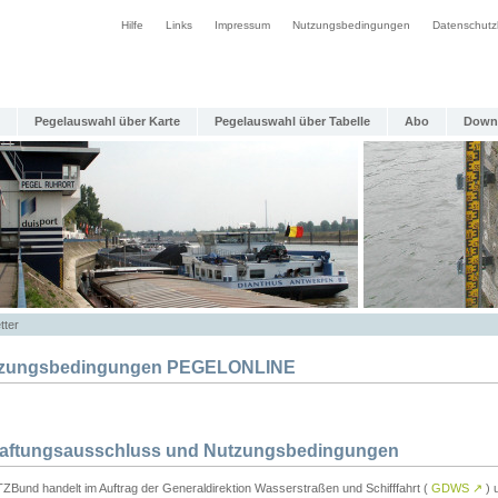
Hilfe
Links
Impressum
Nutzungsbedingungen
Datenschutz
Pegelauswahl über Karte
Pegelauswahl über Tabelle
Abo
Down
tter
zungsbedingungen PEGELONLINE
Haftungsausschluss und Nutzungsbedingungen
TZBund handelt im Auftrag der Generaldirektion Wasserstraßen und Schifffahrt (
GDWS
↗
) u