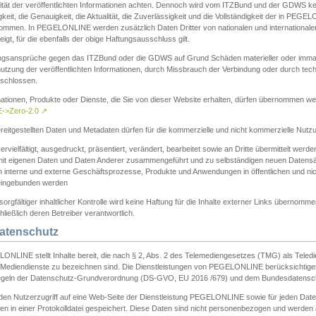
ität der veröffentlichten Informationen achten. Dennoch wird vom ITZBund und der GDWS kein
gkeit, die Genauigkeit, die Aktualität, die Zuverlässigkeit und die Vollständigkeit der in PEG
ommen. In PEGELONLINE werden zusätzlich Daten Dritter von nationalen und internationale
igt, für die ebenfalls der obige Haftungsausschluss gilt.
ngsansprüche gegen das ITZBund oder die GDWS auf Grund Schäden materieller oder immater
utzung der veröffentlichten Informationen, durch Missbrauch der Verbindung oder durch tec
schlossen.
mationen, Produkte oder Dienste, die Sie von dieser Website erhalten, dürfen übernommen we
->Zero-2.0
↗
reitgestellten Daten und Metadaten dürfen für die kommerzielle und nicht kommerzielle Nut
ervielfältigt, ausgedruckt, präsentiert, verändert, bearbeitet sowie an Dritte übermittelt werde
mit eigenen Daten und Daten Anderer zusammengeführt und zu selbständigen neuen Datens
in interne und externe Geschäftsprozesse, Produkte und Anwendungen in öffentlichen und nic
eingebunden werden
sorgfältiger inhaltlicher Kontrolle wird keine Haftung für die Inhalte externer Links übernomme
ließlich deren Betreiber verantwortlich.
Datenschutz
ONLINE stellt Inhalte bereit, die nach § 2, Abs. 2 des Telemediengesetzes (TMG) als Teled
s Mediendienste zu bezeichnen sind. Die Dienstleistungen von PEGELONLINE berücksichtigen
egeln der Datenschutz-Grundverordnung (DS-GVO, EU 2016 /679) und dem Bundesdatensc
eden Nutzerzugriff auf eine Web-Seite der Dienstleistung PEGELONLINE sowie für jeden Dat
en in einer Protokolldatei gespeichert. Diese Daten sind nicht personenbezogen und werden a