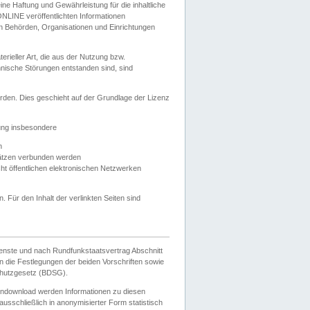
e Haftung und Gewährleistung für die inhaltliche
ELONLINE veröffentlichten Informationen
n Behörden, Organisationen und Einrichtungen
ieller Art, die aus der Nutzung bzw.
hnische Störungen entstanden sind, sind
rden. Dies geschieht auf der Grundlage der Lizenz
zung insbesondere
n
ätzen verbunden werden
ht öffentlichen elektronischen Netzwerken
n. Für den Inhalt der verlinkten Seiten sind
ienste und nach Rundfunkstaatsvertrag Abschnitt
 die Festlegungen der beiden Vorschriften sowie
hutzgesetz (BDSG).
endownload werden Informationen zu diesen
usschließlich in anonymisierter Form statistisch