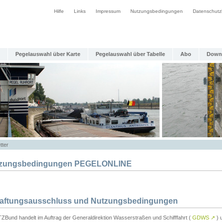
Hilfe
Links
Impressum
Nutzungsbedingungen
Datenschutz
Pegelauswahl über Karte
Pegelauswahl über Tabelle
Abo
Down
tter
zungsbedingungen PEGELONLINE
Haftungsausschluss und Nutzungsbedingungen
TZBund handelt im Auftrag der Generaldirektion Wasserstraßen und Schifffahrt (
GDWS
↗
) u