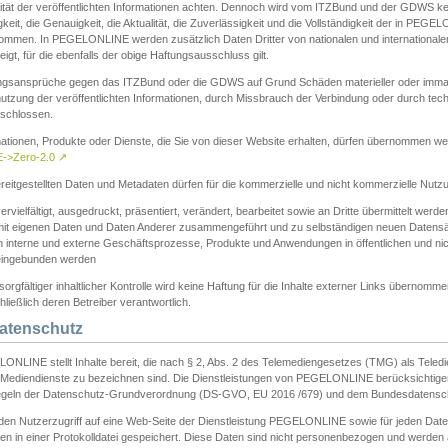
ität der veröffentlichten Informationen achten. Dennoch wird vom ITZBund und der GDWS kein
gkeit, die Genauigkeit, die Aktualität, die Zuverlässigkeit und die Vollständigkeit der in PEG
ommen. In PEGELONLINE werden zusätzlich Daten Dritter von nationalen und internationale
igt, für die ebenfalls der obige Haftungsausschluss gilt.
ngsansprüche gegen das ITZBund oder die GDWS auf Grund Schäden materieller oder immater
utzung der veröffentlichten Informationen, durch Missbrauch der Verbindung oder durch tec
schlossen.
mationen, Produkte oder Dienste, die Sie von dieser Website erhalten, dürfen übernommen we
->Zero-2.0
↗
reitgestellten Daten und Metadaten dürfen für die kommerzielle und nicht kommerzielle Nut
ervielfältigt, ausgedruckt, präsentiert, verändert, bearbeitet sowie an Dritte übermittelt werde
mit eigenen Daten und Daten Anderer zusammengeführt und zu selbständigen neuen Datens
in interne und externe Geschäftsprozesse, Produkte und Anwendungen in öffentlichen und nic
eingebunden werden
sorgfältiger inhaltlicher Kontrolle wird keine Haftung für die Inhalte externer Links übernomme
ließlich deren Betreiber verantwortlich.
Datenschutz
ONLINE stellt Inhalte bereit, die nach § 2, Abs. 2 des Telemediengesetzes (TMG) als Teled
s Mediendienste zu bezeichnen sind. Die Dienstleistungen von PEGELONLINE berücksichtigen
egeln der Datenschutz-Grundverordnung (DS-GVO, EU 2016 /679) und dem Bundesdatensc
eden Nutzerzugriff auf eine Web-Seite der Dienstleistung PEGELONLINE sowie für jeden Dat
en in einer Protokolldatei gespeichert. Diese Daten sind nicht personenbezogen und werden a