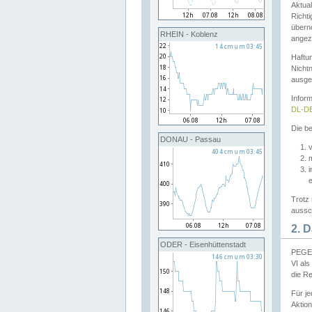
Aktual
Richti
übern
RHEIN - Koblenz
angeze
Haftu
Nichtn
ausge
Infor
DL-DE
Die be
DONAU - Passau
v
Trotz 
aussch
2. 
ODER - Eisenhüttenstadt
PEGEL
VI al
die R
Für j
Aktion