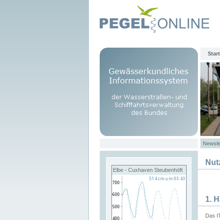
Start
Newsle
Nut
Elbe - Cuxhaven Steubenhöft
1. 
Das I