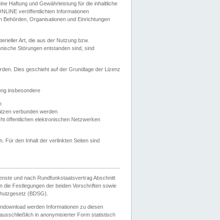
e Haftung und Gewährleistung für die inhaltliche
ELONLINE veröffentlichten Informationen
n Behörden, Organisationen und Einrichtungen
ieller Art, die aus der Nutzung bzw.
hnische Störungen entstanden sind, sind
rden. Dies geschieht auf der Grundlage der Lizenz
zung insbesondere
n
ätzen verbunden werden
ht öffentlichen elektronischen Netzwerken
n. Für den Inhalt der verlinkten Seiten sind
ienste und nach Rundfunkstaatsvertrag Abschnitt
 die Festlegungen der beiden Vorschriften sowie
hutzgesetz (BDSG).
endownload werden Informationen zu diesen
usschließlich in anonymisierter Form statistisch