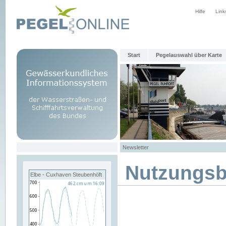
Hilfe
Link
Start
Pegelauswahl über Karte
Newsletter
Nutzungs
Elbe - Cuxhaven Steubenhöft