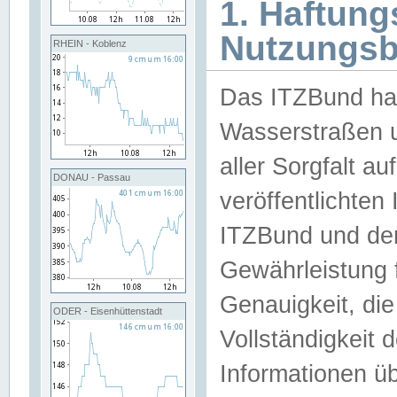
1. Haftun
Nutzungs
RHEIN - Koblenz
Das ITZBund han
Wasserstraßen u
aller Sorgfalt au
DONAU - Passau
veröffentlichte
ITZBund und de
Gewährleistung fü
Genauigkeit, die 
ODER - Eisenhüttenstadt
Vollständigkeit
Informationen 