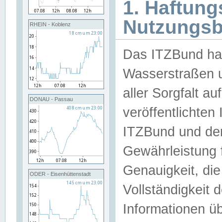
1. Haftun
Nutzungs
RHEIN - Koblenz
Das ITZBund han
Wasserstraßen u
aller Sorgfalt au
DONAU - Passau
veröffentlichte
ITZBund und de
Gewährleistung fü
Genauigkeit, die 
ODER - Eisenhüttenstadt
Vollständigkeit
Informationen 