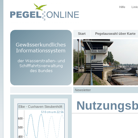
Hilfe
Link
Start
Pegelauswahl über Karte
Newsletter
Nutzungs
Elbe - Cuxhaven Steubenhöft