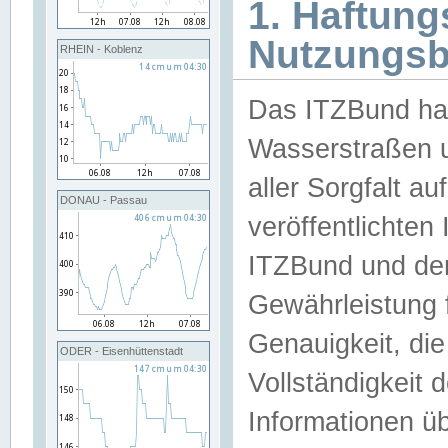
1. Haftun
Nutzungs
RHEIN - Koblenz
Das ITZBund han
Wasserstraßen u
aller Sorgfalt au
DONAU - Passau
veröffentlichte
ITZBund und de
Gewährleistung fü
Genauigkeit, die 
ODER - Eisenhüttenstadt
Vollständigkeit
Informationen 