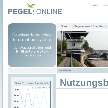
Hilfe
Link
Start
Pegelauswahl über Karte
Newsletter
Nutzungs
Elbe - Cuxhaven Steubenhöft