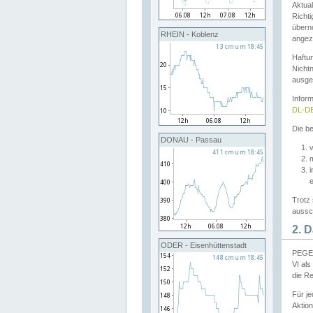
Aktual
Richti
übern
RHEIN - Koblenz
angeze
Haftu
Nichtn
ausge
Infor
DL-DE
Die be
DONAU - Passau
v
Trotz 
aussch
2. 
ODER - Eisenhüttenstadt
PEGEL
VI al
die R
Für j
Aktion