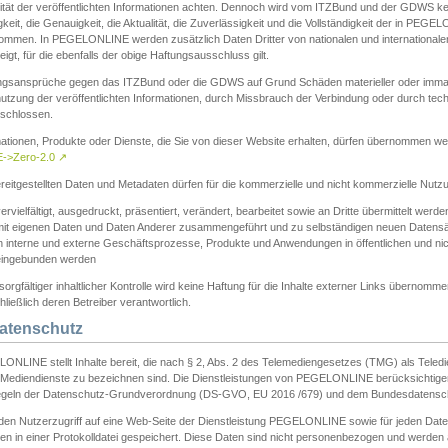
ität der veröffentlichten Informationen achten. Dennoch wird vom ITZBund und der GDWS kein
gkeit, die Genauigkeit, die Aktualität, die Zuverlässigkeit und die Vollständigkeit der in PEG
ommen. In PEGELONLINE werden zusätzlich Daten Dritter von nationalen und internationale
igt, für die ebenfalls der obige Haftungsausschluss gilt.
ngsansprüche gegen das ITZBund oder die GDWS auf Grund Schäden materieller oder immater
utzung der veröffentlichten Informationen, durch Missbrauch der Verbindung oder durch tec
schlossen.
mationen, Produkte oder Dienste, die Sie von dieser Website erhalten, dürfen übernommen we
->Zero-2.0
↗
reitgestellten Daten und Metadaten dürfen für die kommerzielle und nicht kommerzielle Nut
ervielfältigt, ausgedruckt, präsentiert, verändert, bearbeitet sowie an Dritte übermittelt werde
mit eigenen Daten und Daten Anderer zusammengeführt und zu selbständigen neuen Datens
in interne und externe Geschäftsprozesse, Produkte und Anwendungen in öffentlichen und nic
eingebunden werden
sorgfältiger inhaltlicher Kontrolle wird keine Haftung für die Inhalte externer Links übernomme
ließlich deren Betreiber verantwortlich.
Datenschutz
ONLINE stellt Inhalte bereit, die nach § 2, Abs. 2 des Telemediengesetzes (TMG) als Teled
s Mediendienste zu bezeichnen sind. Die Dienstleistungen von PEGELONLINE berücksichtigen
egeln der Datenschutz-Grundverordnung (DS-GVO, EU 2016 /679) und dem Bundesdatensc
eden Nutzerzugriff auf eine Web-Seite der Dienstleistung PEGELONLINE sowie für jeden Dat
en in einer Protokolldatei gespeichert. Diese Daten sind nicht personenbezogen und werden a