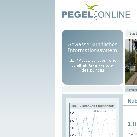
Start
Newsle
Nut
Elbe - Cuxhaven Steubenhöft
1. 
Das I