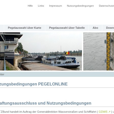
Hilfe
Links
Impressum
Nutzungsbedingungen
Datenschutz
Pegelauswahl über Karte
Pegelauswahl über Tabelle
Abo
Down
tter
zungsbedingungen PEGELONLINE
Haftungsausschluss und Nutzungsbedingungen
TZBund handelt im Auftrag der Generaldirektion Wasserstraßen und Schifffahrt (
GDWS
↗
) u