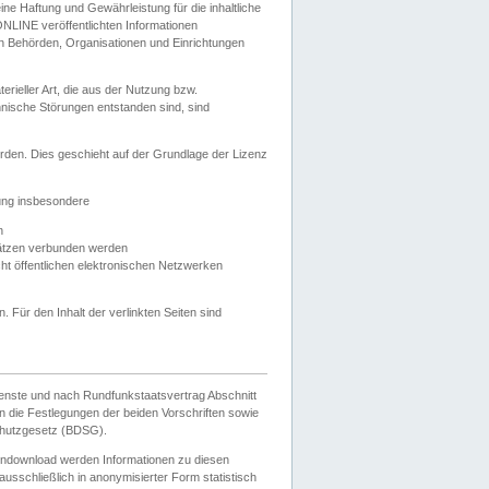
e Haftung und Gewährleistung für die inhaltliche
ELONLINE veröffentlichten Informationen
n Behörden, Organisationen und Einrichtungen
ieller Art, die aus der Nutzung bzw.
hnische Störungen entstanden sind, sind
rden. Dies geschieht auf der Grundlage der Lizenz
zung insbesondere
n
ätzen verbunden werden
ht öffentlichen elektronischen Netzwerken
n. Für den Inhalt der verlinkten Seiten sind
ienste und nach Rundfunkstaatsvertrag Abschnitt
 die Festlegungen der beiden Vorschriften sowie
hutzgesetz (BDSG).
endownload werden Informationen zu diesen
usschließlich in anonymisierter Form statistisch