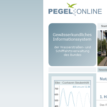
Start
Newsle
Nut
Elbe - Cuxhaven Steubenhöft
1. 
Das I