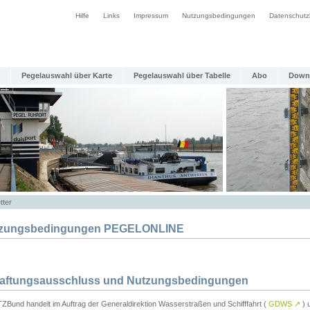
Hilfe
Links
Impressum
Nutzungsbedingungen
Datenschutz
Pegelauswahl über Karte
Pegelauswahl über Tabelle
Abo
Down
tter
zungsbedingungen PEGELONLINE
Haftungsausschluss und Nutzungsbedingungen
TZBund handelt im Auftrag der Generaldirektion Wasserstraßen und Schifffahrt (
GDWS
↗
) u