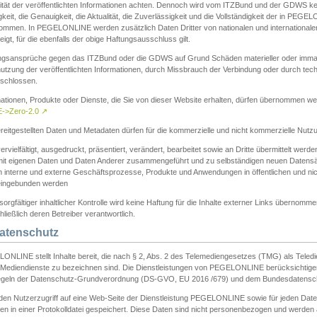
ität der veröffentlichten Informationen achten. Dennoch wird vom ITZBund und der GDWS kein
gkeit, die Genauigkeit, die Aktualität, die Zuverlässigkeit und die Vollständigkeit der in PEG
ommen. In PEGELONLINE werden zusätzlich Daten Dritter von nationalen und internationale
igt, für die ebenfalls der obige Haftungsausschluss gilt.
ngsansprüche gegen das ITZBund oder die GDWS auf Grund Schäden materieller oder immater
utzung der veröffentlichten Informationen, durch Missbrauch der Verbindung oder durch tec
schlossen.
mationen, Produkte oder Dienste, die Sie von dieser Website erhalten, dürfen übernommen we
->Zero-2.0
↗
reitgestellten Daten und Metadaten dürfen für die kommerzielle und nicht kommerzielle Nut
ervielfältigt, ausgedruckt, präsentiert, verändert, bearbeitet sowie an Dritte übermittelt werde
mit eigenen Daten und Daten Anderer zusammengeführt und zu selbständigen neuen Datens
in interne und externe Geschäftsprozesse, Produkte und Anwendungen in öffentlichen und nic
eingebunden werden
sorgfältiger inhaltlicher Kontrolle wird keine Haftung für die Inhalte externer Links übernomme
ließlich deren Betreiber verantwortlich.
Datenschutz
ONLINE stellt Inhalte bereit, die nach § 2, Abs. 2 des Telemediengesetzes (TMG) als Teled
s Mediendienste zu bezeichnen sind. Die Dienstleistungen von PEGELONLINE berücksichtigen
egeln der Datenschutz-Grundverordnung (DS-GVO, EU 2016 /679) und dem Bundesdatensc
eden Nutzerzugriff auf eine Web-Seite der Dienstleistung PEGELONLINE sowie für jeden Dat
en in einer Protokolldatei gespeichert. Diese Daten sind nicht personenbezogen und werden a