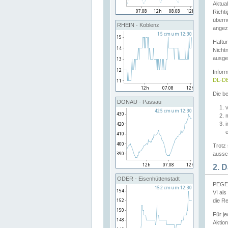
Aktual
Richti
übern
RHEIN - Koblenz
angeze
Haftu
Nichtn
ausge
Infor
DL-DE
Die be
DONAU - Passau
v
Trotz 
aussch
2. 
ODER - Eisenhüttenstadt
PEGEL
VI al
die R
Für j
Aktion