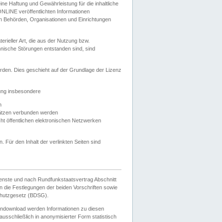
e Haftung und Gewährleistung für die inhaltliche
ELONLINE veröffentlichten Informationen
n Behörden, Organisationen und Einrichtungen
ieller Art, die aus der Nutzung bzw.
hnische Störungen entstanden sind, sind
rden. Dies geschieht auf der Grundlage der Lizenz
zung insbesondere
n
ätzen verbunden werden
ht öffentlichen elektronischen Netzwerken
n. Für den Inhalt der verlinkten Seiten sind
ienste und nach Rundfunkstaatsvertrag Abschnitt
 die Festlegungen der beiden Vorschriften sowie
hutzgesetz (BDSG).
endownload werden Informationen zu diesen
usschließlich in anonymisierter Form statistisch