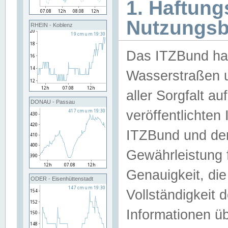
1. Haftun
Nutzungs
RHEIN - Koblenz
Das ITZBund han
Wasserstraßen u
aller Sorgfalt au
DONAU - Passau
veröffentlichte
ITZBund und de
Gewährleistung fü
Genauigkeit, die 
ODER - Eisenhüttenstadt
Vollständigkeit
Informationen 