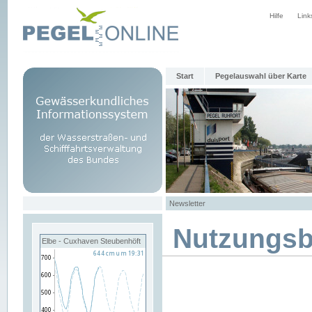
Hilfe
Link
Start
Pegelauswahl über Karte
Newsletter
Nutzungs
Elbe - Cuxhaven Steubenhöft