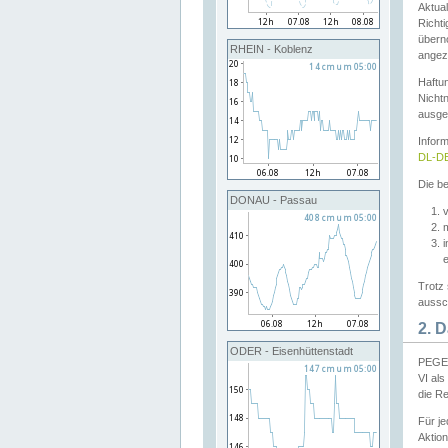
Aktual
Richti
übern
RHEIN - Koblenz
angeze
Haftu
Nichtn
ausge
Infor
DL-DE
Die be
DONAU - Passau
v
Trotz 
aussch
2. 
ODER - Eisenhüttenstadt
PEGEL
VI al
die R
Für j
Aktion