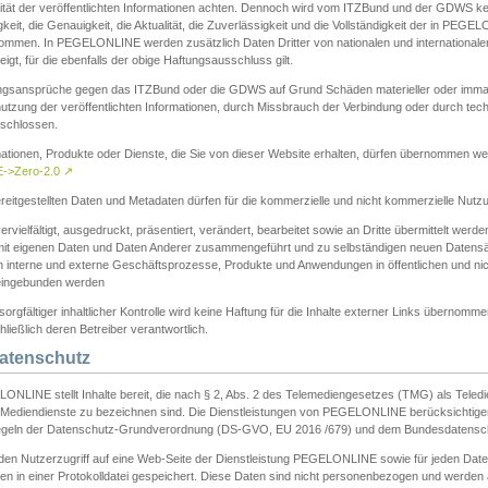
ität der veröffentlichten Informationen achten. Dennoch wird vom ITZBund und der GDWS kein
gkeit, die Genauigkeit, die Aktualität, die Zuverlässigkeit und die Vollständigkeit der in PEG
ommen. In PEGELONLINE werden zusätzlich Daten Dritter von nationalen und internationale
igt, für die ebenfalls der obige Haftungsausschluss gilt.
ngsansprüche gegen das ITZBund oder die GDWS auf Grund Schäden materieller oder immater
utzung der veröffentlichten Informationen, durch Missbrauch der Verbindung oder durch tec
schlossen.
mationen, Produkte oder Dienste, die Sie von dieser Website erhalten, dürfen übernommen we
->Zero-2.0
↗
reitgestellten Daten und Metadaten dürfen für die kommerzielle und nicht kommerzielle Nut
ervielfältigt, ausgedruckt, präsentiert, verändert, bearbeitet sowie an Dritte übermittelt werde
mit eigenen Daten und Daten Anderer zusammengeführt und zu selbständigen neuen Datens
in interne und externe Geschäftsprozesse, Produkte und Anwendungen in öffentlichen und nic
eingebunden werden
sorgfältiger inhaltlicher Kontrolle wird keine Haftung für die Inhalte externer Links übernomme
ließlich deren Betreiber verantwortlich.
Datenschutz
ONLINE stellt Inhalte bereit, die nach § 2, Abs. 2 des Telemediengesetzes (TMG) als Teled
s Mediendienste zu bezeichnen sind. Die Dienstleistungen von PEGELONLINE berücksichtigen
egeln der Datenschutz-Grundverordnung (DS-GVO, EU 2016 /679) und dem Bundesdatensc
eden Nutzerzugriff auf eine Web-Seite der Dienstleistung PEGELONLINE sowie für jeden Dat
en in einer Protokolldatei gespeichert. Diese Daten sind nicht personenbezogen und werden a