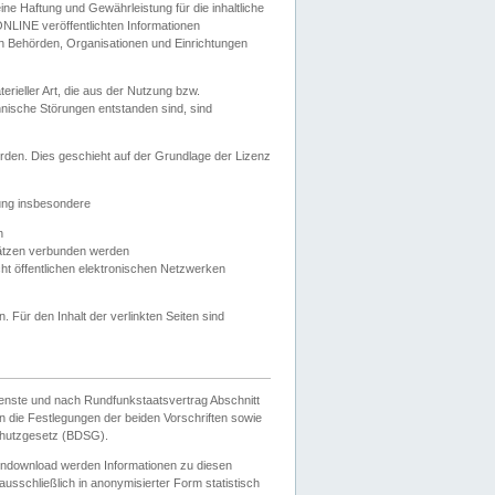
e Haftung und Gewährleistung für die inhaltliche
ELONLINE veröffentlichten Informationen
n Behörden, Organisationen und Einrichtungen
ieller Art, die aus der Nutzung bzw.
hnische Störungen entstanden sind, sind
rden. Dies geschieht auf der Grundlage der Lizenz
zung insbesondere
n
ätzen verbunden werden
ht öffentlichen elektronischen Netzwerken
n. Für den Inhalt der verlinkten Seiten sind
ienste und nach Rundfunkstaatsvertrag Abschnitt
 die Festlegungen der beiden Vorschriften sowie
hutzgesetz (BDSG).
endownload werden Informationen zu diesen
usschließlich in anonymisierter Form statistisch