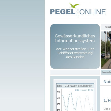
Start
Newsle
Nut
Elbe - Cuxhaven Steubenhöft
1. 
Das I