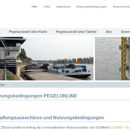
Hilfe
Links
Impressum
Nutzungsbedingungen
Datenschutz
Pegelauswahl über Karte
Pegelauswahl über Tabelle
Abo
Down
tter
zungsbedingungen PEGELONLINE
Haftungsausschluss und Nutzungsbedingungen
TZBund handelt im Auftrag der Generaldirektion Wasserstraßen und Schifffahrt (
GDWS
↗
) u