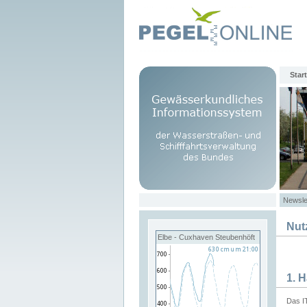
Start
Newsle
Nut
Elbe - Cuxhaven Steubenhöft
1. 
Das I