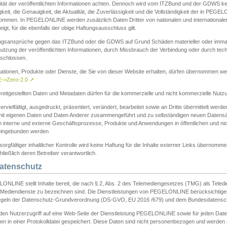
ität der veröffentlichten Informationen achten. Dennoch wird vom ITZBund und der GDWS kein
gkeit, die Genauigkeit, die Aktualität, die Zuverlässigkeit und die Vollständigkeit der in PEG
ommen. In PEGELONLINE werden zusätzlich Daten Dritter von nationalen und internationale
igt, für die ebenfalls der obige Haftungsausschluss gilt.
ngsansprüche gegen das ITZBund oder die GDWS auf Grund Schäden materieller oder immater
utzung der veröffentlichten Informationen, durch Missbrauch der Verbindung oder durch tec
schlossen.
mationen, Produkte oder Dienste, die Sie von dieser Website erhalten, dürfen übernommen we
->Zero-2.0
↗
reitgestellten Daten und Metadaten dürfen für die kommerzielle und nicht kommerzielle Nut
ervielfältigt, ausgedruckt, präsentiert, verändert, bearbeitet sowie an Dritte übermittelt werde
mit eigenen Daten und Daten Anderer zusammengeführt und zu selbständigen neuen Datens
in interne und externe Geschäftsprozesse, Produkte und Anwendungen in öffentlichen und nic
eingebunden werden
sorgfältiger inhaltlicher Kontrolle wird keine Haftung für die Inhalte externer Links übernomme
ließlich deren Betreiber verantwortlich.
Datenschutz
ONLINE stellt Inhalte bereit, die nach § 2, Abs. 2 des Telemediengesetzes (TMG) als Teled
s Mediendienste zu bezeichnen sind. Die Dienstleistungen von PEGELONLINE berücksichtigen
egeln der Datenschutz-Grundverordnung (DS-GVO, EU 2016 /679) und dem Bundesdatensc
eden Nutzerzugriff auf eine Web-Seite der Dienstleistung PEGELONLINE sowie für jeden Dat
en in einer Protokolldatei gespeichert. Diese Daten sind nicht personenbezogen und werden a