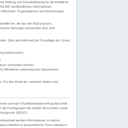
e Haftung und Gewährleistung für die inhaltliche
ELONLINE veröffentlichten Informationen
n Behörden, Organisationen und Einrichtungen
ieller Art, die aus der Nutzung bzw.
hnische Störungen entstanden sind, sind
rden. Dies geschieht auf der Grundlage der Lizenz
zung insbesondere
n
ätzen verbunden werden
ht öffentlichen elektronischen Netzwerken
n. Für den Inhalt der verlinkten Seiten sind
ienste und nach Rundfunkstaatsvertrag Abschnitt
 die Festlegungen der beiden Vorschriften sowie
hutzgesetz (BDSG).
endownload werden Informationen zu diesen
usschließlich in anonymisierter Form statistisch