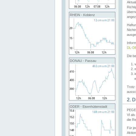
Aktual
Richti
übern
RHEIN - Koblenz
angeze
Haftu
Nichtn
ausge
Infor
DL-DE
Die be
DONAU - Passau
v
Trotz 
aussch
2. 
ODER - Eisenhüttenstadt
PEGEL
VI al
die R
Für j
Aktion