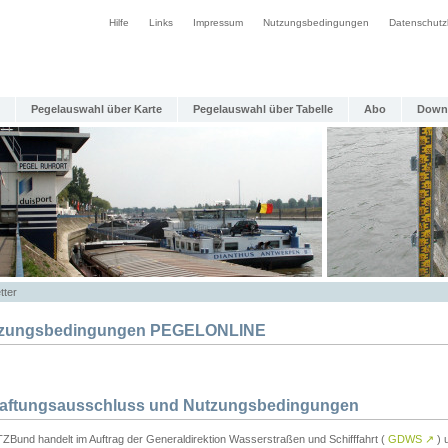
Hilfe
Links
Impressum
Nutzungsbedingungen
Datenschutz
Pegelauswahl über Karte
Pegelauswahl über Tabelle
Abo
Down
tter
zungsbedingungen PEGELONLINE
Haftungsausschluss und Nutzungsbedingungen
TZBund handelt im Auftrag der Generaldirektion Wasserstraßen und Schifffahrt (
GDWS
↗
) u