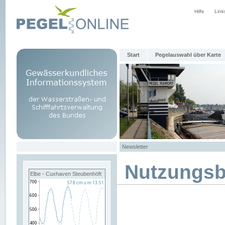
Hilfe
Link
Start
Pegelauswahl über Karte
Newsletter
Nutzungs
Elbe - Cuxhaven Steubenhöft