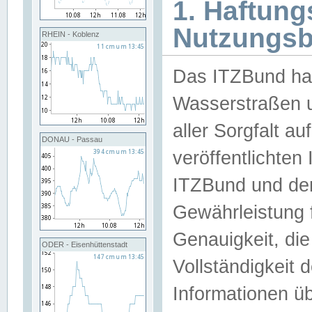
1. Haftun
Nutzungs
RHEIN - Koblenz
Das ITZBund han
Wasserstraßen u
aller Sorgfalt au
DONAU - Passau
veröffentlichte
ITZBund und de
Gewährleistung fü
Genauigkeit, die 
ODER - Eisenhüttenstadt
Vollständigkeit
Informationen 