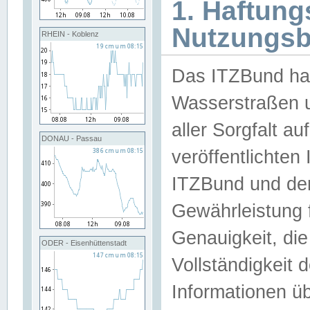
1. Haftun
Nutzungs
RHEIN - Koblenz
Das ITZBund han
Wasserstraßen u
aller Sorgfalt au
DONAU - Passau
veröffentlichte
ITZBund und de
Gewährleistung fü
Genauigkeit, die 
ODER - Eisenhüttenstadt
Vollständigkeit
Informationen 