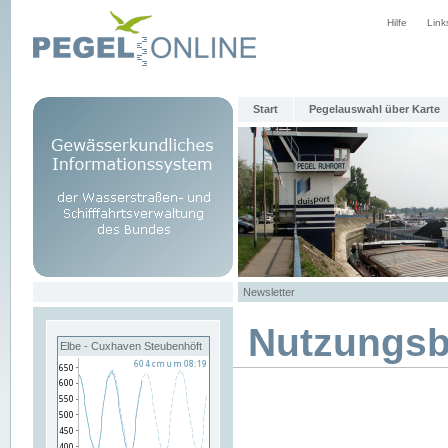
Hilfe
Link
Start
Pegelauswahl über Karte
Newsletter
Nutzungs
Elbe - Cuxhaven Steubenhöft