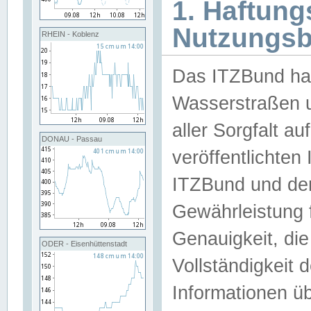
1. Haftun
Nutzungs
RHEIN - Koblenz
Das ITZBund han
Wasserstraßen u
aller Sorgfalt au
DONAU - Passau
veröffentlichte
ITZBund und de
Gewährleistung fü
Genauigkeit, die 
ODER - Eisenhüttenstadt
Vollständigkeit
Informationen 