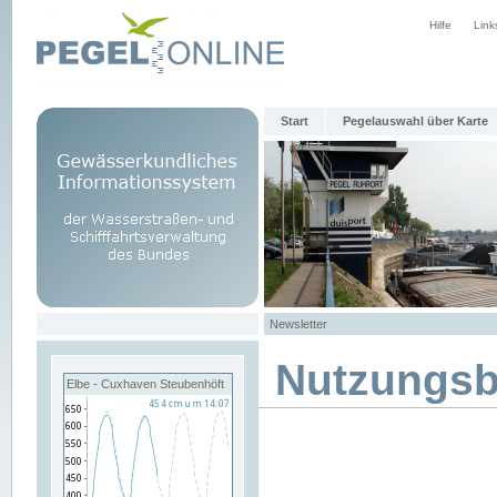
Hilfe
Link
Start
Pegelauswahl über Karte
Newsletter
Nutzungs
Elbe - Cuxhaven Steubenhöft