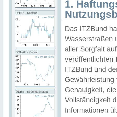
1. Haftun
Nutzungs
RHEIN - Koblenz
Das ITZBund han
Wasserstraßen u
aller Sorgfalt au
DONAU - Passau
veröffentlichte
ITZBund und de
Gewährleistung fü
Genauigkeit, die 
ODER - Eisenhüttenstadt
Vollständigkeit
Informationen 