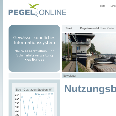
Hilfe
Link
Start
Pegelauswahl über Karte
Newsletter
Nutzungs
Elbe - Cuxhaven Steubenhöft