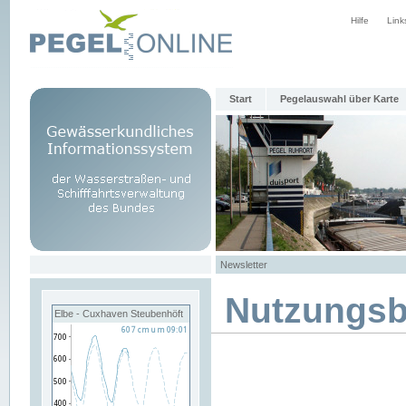
Hilfe
Link
Start
Pegelauswahl über Karte
Newsletter
Nutzungs
Elbe - Cuxhaven Steubenhöft