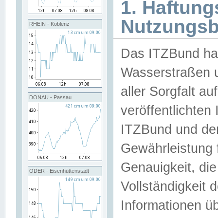
1. Haftun
Nutzungs
RHEIN - Koblenz
Das ITZBund han
Wasserstraßen u
aller Sorgfalt au
DONAU - Passau
veröffentlichte
ITZBund und de
Gewährleistung fü
Genauigkeit, die 
ODER - Eisenhüttenstadt
Vollständigkeit
Informationen 