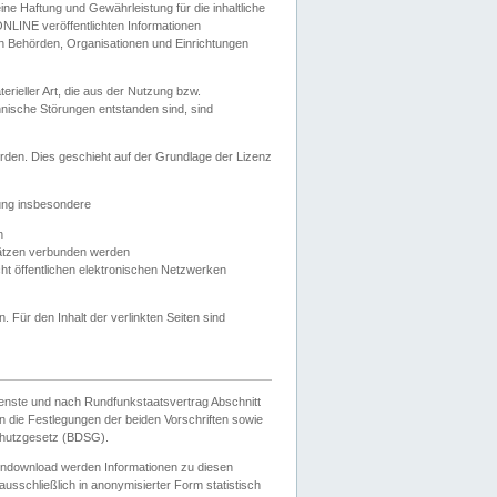
e Haftung und Gewährleistung für die inhaltliche
ELONLINE veröffentlichten Informationen
n Behörden, Organisationen und Einrichtungen
ieller Art, die aus der Nutzung bzw.
hnische Störungen entstanden sind, sind
rden. Dies geschieht auf der Grundlage der Lizenz
zung insbesondere
n
ätzen verbunden werden
ht öffentlichen elektronischen Netzwerken
n. Für den Inhalt der verlinkten Seiten sind
ienste und nach Rundfunkstaatsvertrag Abschnitt
 die Festlegungen der beiden Vorschriften sowie
hutzgesetz (BDSG).
endownload werden Informationen zu diesen
usschließlich in anonymisierter Form statistisch