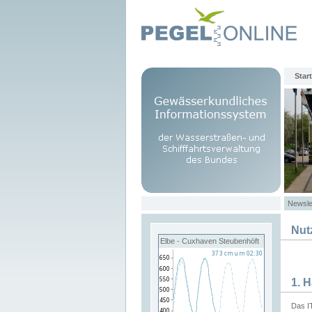
Start
Newsle
Nut
Elbe - Cuxhaven Steubenhöft
1. 
Das I