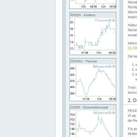
Aktual
Richti
übern
RHEIN - Koblenz
angeze
Haftu
Nichtn
ausge
Infor
DL-DE
Die be
DONAU - Passau
v
Trotz 
aussch
2. 
ODER - Eisenhüttenstadt
PEGEL
VI al
die R
Für j
Aktion