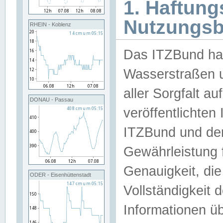
1. Haftun
Nutzungs
RHEIN - Koblenz
Das ITZBund han
Wasserstraßen u
aller Sorgfalt au
DONAU - Passau
veröffentlichte
ITZBund und de
Gewährleistung fü
Genauigkeit, die 
ODER - Eisenhüttenstadt
Vollständigkeit
Informationen 