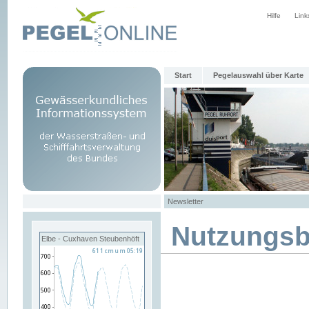
Hilfe
Link
Start
Pegelauswahl über Karte
Newsletter
Nutzungs
Elbe - Cuxhaven Steubenhöft