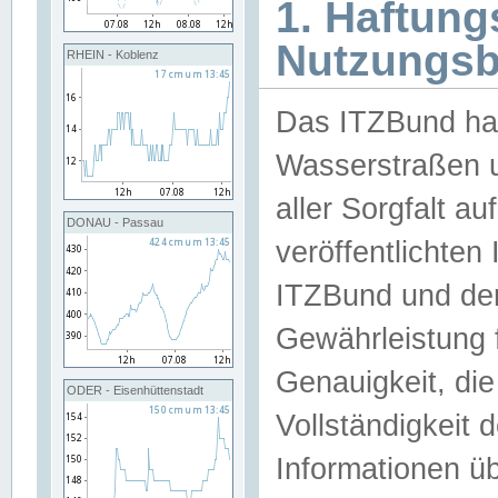
1. Haftun
Nutzungs
RHEIN - Koblenz
Das ITZBund han
Wasserstraßen u
aller Sorgfalt au
DONAU - Passau
veröffentlichte
ITZBund und de
Gewährleistung fü
Genauigkeit, die 
ODER - Eisenhüttenstadt
Vollständigkeit
Informationen 