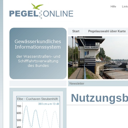
Hilfe
Link
Start
Pegelauswahl über Karte
Newsletter
Nutzungs
Elbe - Cuxhaven Steubenhöft