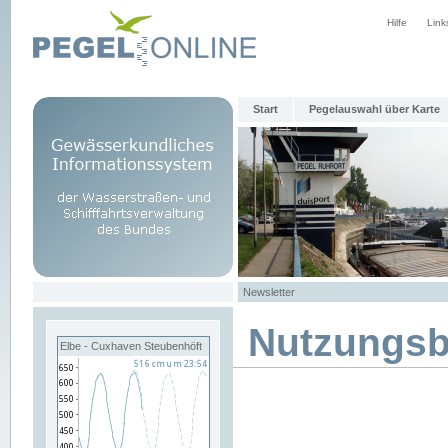
Hilfe
Link
Start
Pegelauswahl über Karte
Newsletter
Nutzungs
Elbe - Cuxhaven Steubenhöft