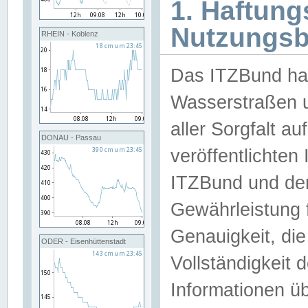
1. Haftun
Nutzungs
RHEIN - Koblenz
Das ITZBund han
Wasserstraßen u
aller Sorgfalt au
DONAU - Passau
veröffentlichte
ITZBund und de
Gewährleistung fü
Genauigkeit, die 
ODER - Eisenhüttenstadt
Vollständigkeit
Informationen 