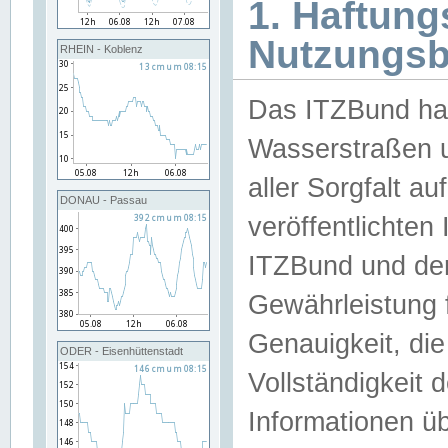
1. Haftun
Nutzungs
RHEIN - Koblenz
Das ITZBund han
Wasserstraßen u
aller Sorgfalt au
DONAU - Passau
veröffentlichte
ITZBund und de
Gewährleistung fü
Genauigkeit, die 
ODER - Eisenhüttenstadt
Vollständigkeit
Informationen 