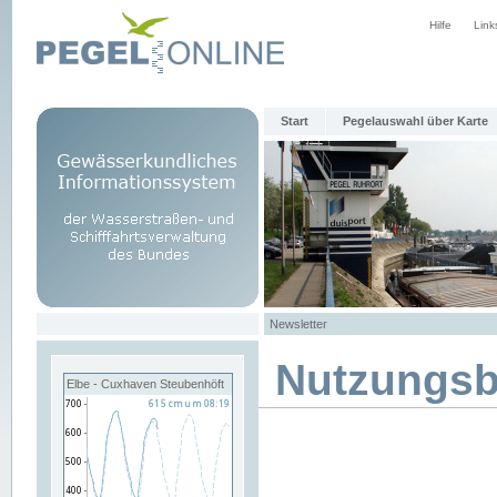
Hilfe
Link
Start
Pegelauswahl über Karte
Newsletter
Nutzungs
Elbe - Cuxhaven Steubenhöft