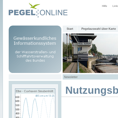
Hilfe
Link
Start
Pegelauswahl über Karte
Newsletter
Nutzungs
Elbe - Cuxhaven Steubenhöft