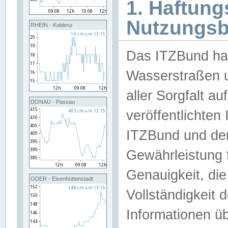
1. Haftun
Nutzungs
RHEIN - Koblenz
Das ITZBund han
Wasserstraßen u
aller Sorgfalt au
DONAU - Passau
veröffentlichte
ITZBund und de
Gewährleistung fü
Genauigkeit, die 
ODER - Eisenhüttenstadt
Vollständigkeit
Informationen 