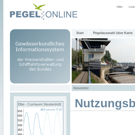
Hilfe
Link
Start
Pegelauswahl über Karte
Newsletter
Nutzungs
Elbe - Cuxhaven Steubenhöft