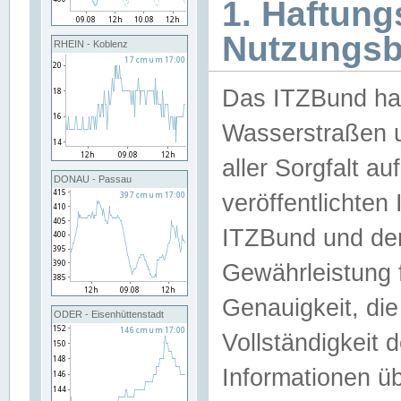
1. Haftun
Nutzungs
RHEIN - Koblenz
Das ITZBund han
Wasserstraßen u
aller Sorgfalt au
DONAU - Passau
veröffentlichte
ITZBund und de
Gewährleistung fü
Genauigkeit, die 
ODER - Eisenhüttenstadt
Vollständigkeit
Informationen 