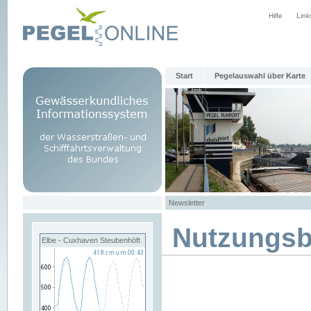
Hilfe
Link
Start
Pegelauswahl über Karte
Newsletter
Nutzungs
Elbe - Cuxhaven Steubenhöft