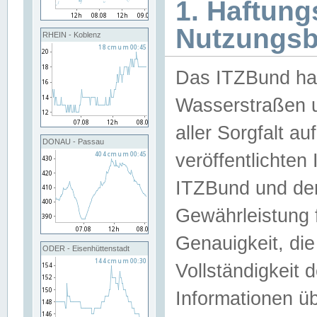
1. Haftun
Nutzungs
RHEIN - Koblenz
Das ITZBund han
Wasserstraßen u
aller Sorgfalt au
DONAU - Passau
veröffentlichte
ITZBund und de
Gewährleistung fü
Genauigkeit, die 
ODER - Eisenhüttenstadt
Vollständigkeit
Informationen 