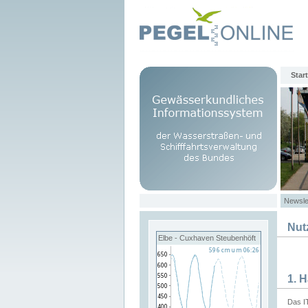
Start
Newsle
Nut
Elbe - Cuxhaven Steubenhöft
1. 
Das I