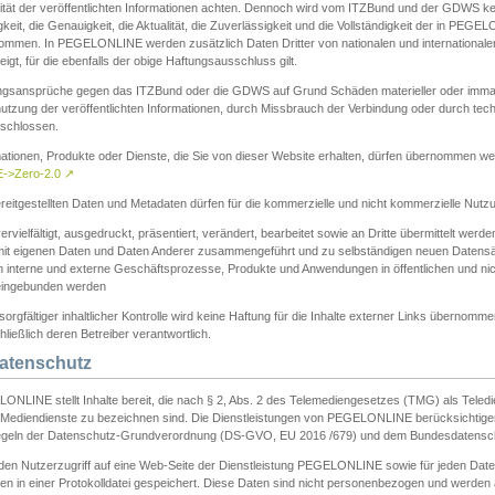
ität der veröffentlichten Informationen achten. Dennoch wird vom ITZBund und der GDWS kein
gkeit, die Genauigkeit, die Aktualität, die Zuverlässigkeit und die Vollständigkeit der in PEG
ommen. In PEGELONLINE werden zusätzlich Daten Dritter von nationalen und internationale
igt, für die ebenfalls der obige Haftungsausschluss gilt.
ngsansprüche gegen das ITZBund oder die GDWS auf Grund Schäden materieller oder immater
utzung der veröffentlichten Informationen, durch Missbrauch der Verbindung oder durch tec
schlossen.
mationen, Produkte oder Dienste, die Sie von dieser Website erhalten, dürfen übernommen we
->Zero-2.0
↗
reitgestellten Daten und Metadaten dürfen für die kommerzielle und nicht kommerzielle Nut
ervielfältigt, ausgedruckt, präsentiert, verändert, bearbeitet sowie an Dritte übermittelt werde
mit eigenen Daten und Daten Anderer zusammengeführt und zu selbständigen neuen Datens
in interne und externe Geschäftsprozesse, Produkte und Anwendungen in öffentlichen und nic
eingebunden werden
sorgfältiger inhaltlicher Kontrolle wird keine Haftung für die Inhalte externer Links übernomme
ließlich deren Betreiber verantwortlich.
Datenschutz
ONLINE stellt Inhalte bereit, die nach § 2, Abs. 2 des Telemediengesetzes (TMG) als Teled
s Mediendienste zu bezeichnen sind. Die Dienstleistungen von PEGELONLINE berücksichtigen
egeln der Datenschutz-Grundverordnung (DS-GVO, EU 2016 /679) und dem Bundesdatensc
eden Nutzerzugriff auf eine Web-Seite der Dienstleistung PEGELONLINE sowie für jeden Dat
en in einer Protokolldatei gespeichert. Diese Daten sind nicht personenbezogen und werden a