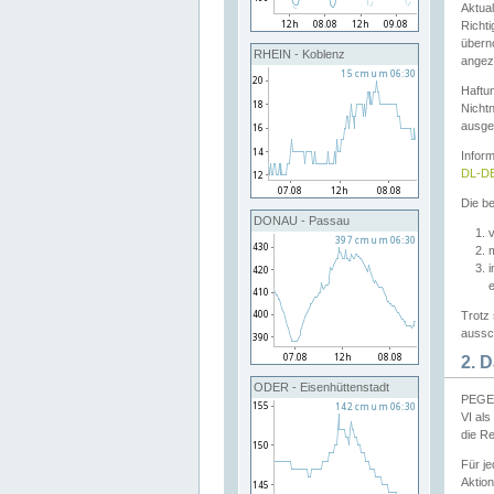
Aktual
Richti
übern
RHEIN - Koblenz
angeze
Haftu
Nichtn
ausge
Infor
DL-DE
Die be
DONAU - Passau
v
Trotz 
aussch
2. 
ODER - Eisenhüttenstadt
PEGEL
VI al
die R
Für j
Aktion