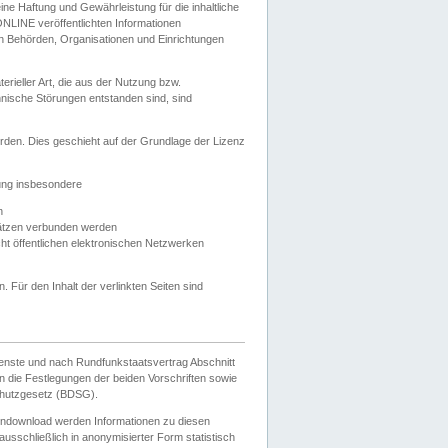
e Haftung und Gewährleistung für die inhaltliche
ELONLINE veröffentlichten Informationen
n Behörden, Organisationen und Einrichtungen
ieller Art, die aus der Nutzung bzw.
hnische Störungen entstanden sind, sind
rden. Dies geschieht auf der Grundlage der Lizenz
zung insbesondere
n
ätzen verbunden werden
ht öffentlichen elektronischen Netzwerken
n. Für den Inhalt der verlinkten Seiten sind
ienste und nach Rundfunkstaatsvertrag Abschnitt
 die Festlegungen der beiden Vorschriften sowie
hutzgesetz (BDSG).
endownload werden Informationen zu diesen
usschließlich in anonymisierter Form statistisch