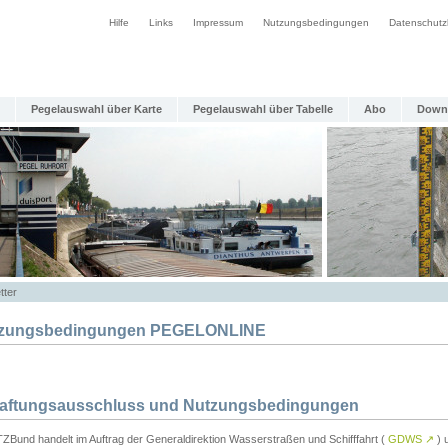
Hilfe
Links
Impressum
Nutzungsbedingungen
Datenschutz
Pegelauswahl über Karte
Pegelauswahl über Tabelle
Abo
Down
tter
zungsbedingungen PEGELONLINE
Haftungsausschluss und Nutzungsbedingungen
TZBund handelt im Auftrag der Generaldirektion Wasserstraßen und Schifffahrt (
GDWS
↗
) u