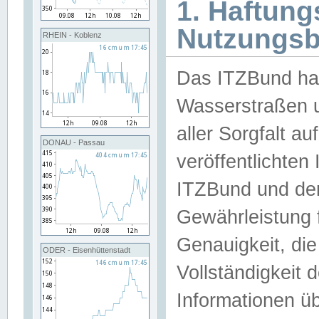
1. Haftun
Nutzungs
RHEIN - Koblenz
Das ITZBund han
Wasserstraßen u
aller Sorgfalt au
DONAU - Passau
veröffentlichte
ITZBund und de
Gewährleistung fü
Genauigkeit, die 
ODER - Eisenhüttenstadt
Vollständigkeit
Informationen 