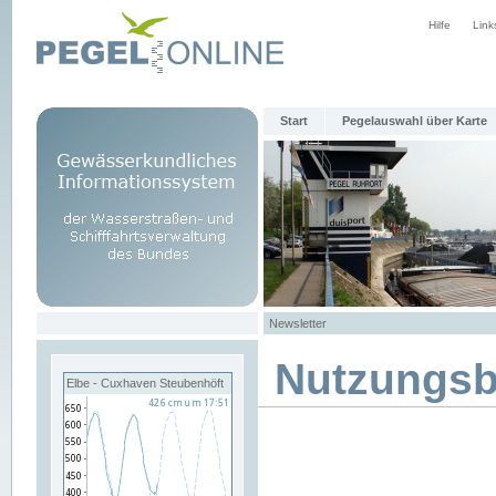
Hilfe
Link
Start
Pegelauswahl über Karte
Newsletter
Nutzungs
Elbe - Cuxhaven Steubenhöft